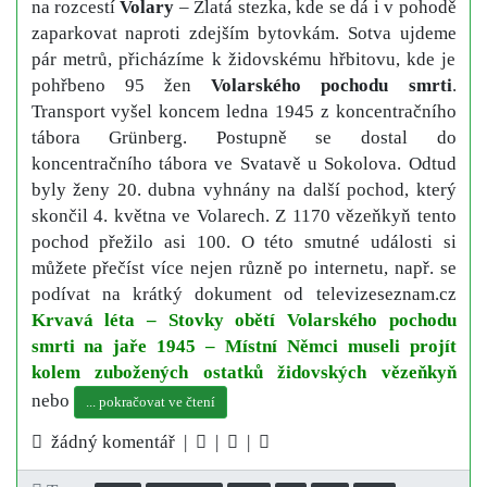
na rozcestí
Volary
– Zlatá stezka, kde se dá i v pohodě
zaparkovat naproti zdejším bytovkám. Sotva ujdeme
pár metrů, přicházíme k židovskému hřbitovu, kde je
pohřbeno 95 žen
Volarského pochodu smrti
.
Transport vyšel koncem ledna 1945 z koncentračního
tábora Grünberg. Postupně se dostal do
koncentračního tábora ve Svatavě u Sokolova. Odtud
byly ženy 20. dubna vyhnány na další pochod, který
skončil 4. května ve Volarech. Z 1170 vězeňkyň tento
pochod přežilo asi 100. O této smutné události si
můžete přečíst více nejen různě po internetu, např. se
podívat na krátký dokument od televizeseznam.cz
Krvavá léta – Stovky obětí Volarského pochodu
smrti na jaře 1945 – Místní Němci museli projít
kolem zubožených ostatků židovských vězeňkyň
nebo
... pokračovat ve čtení
žádný komentář |
|
|