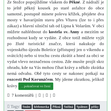
Ze Stožce popojíždíme vlakem do
Pěkné
. Z nádraží je
to ještě pěkný kousek po staré asfaltce do obce
samotné, postupně minete polevu křížek, přejdete dva
mosty v havarijním stavu přes Vltavu (lze to i přes
zákaz) a hlavní silniční tah od Lipna k Volarům. V obci
můžete nahlédnout do
kostela sv. Anny
a mezitím se
rozhodnout kudy se vydáte. Z obce totiž můžete vyjít
po žluté turistické značce, která nakukuje do
vojenského újezdu Boletice (přístupný jen o víkendu a
svátcích) nebo si trochu cestu zkrátit a hned za obci se
vydat vlevo neznačenou cestou. Zde musíte projít skrz
ohradu, kde na Vás mohou číhat krávy a někdo zkrátka
nemá odvahu. Obě tyto cesty se nakonec potkají na
rozcestí Pod Korunáčem
. My jdeme zkratkou, jelikož
krávy
... pokračovat ve čtení
7 komentářů |
|
|
Tagy:
Stožec
hřebenovka
Pěkná
Sněžná
Spálenec
pěšky