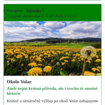
Kategorie:
Turistika
napsal:
Admin
dne
11.07.2020 v 12:21
Okolo Volar
Aneb nejen krásná příroda, ale i trocha té smutné
historie
Krásný a nenáročný výšlap po okolí Volar zahajujeme