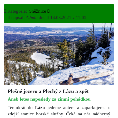
Kategorie:
Sněžnice
napsal:
Admin
dne
14.03.2021 v 11:05
Plešné jezero a Plechý z Lázu a zpět
Aneb letos naposledy za zimní pohádkou
Tentokrát do
Lázu
jedeme autem a zaparkujeme u
zdejší stanice horské služby. Čeká na nás nádherný