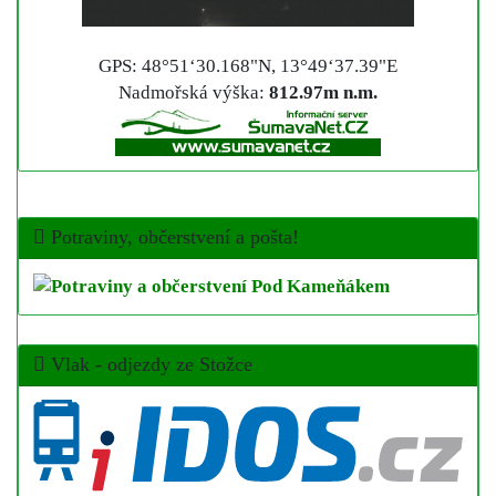
GPS: 48°51‘30.168"N, 13°49‘37.39"E
Nadmořská výška:
812.97m n.m.
Potraviny, občerstvení a pošta!
Vlak - odjezdy ze Stožce