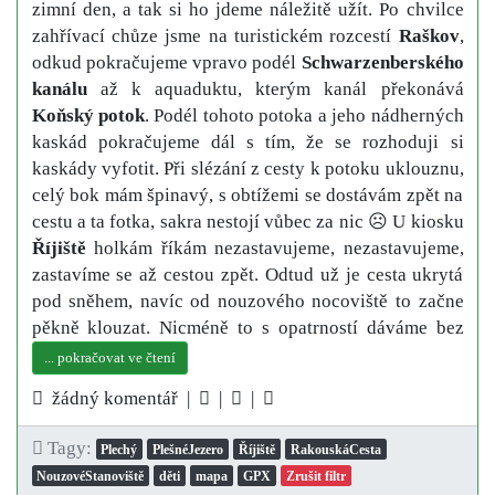
zimní den, a tak si ho jdeme náležitě užít. Po chvilce
zahřívací chůze jsme na turistickém rozcestí
Raškov
,
odkud pokračujeme vpravo podél
Schwarzenberského
kanálu
až k aquaduktu, kterým kanál překonává
Koňský potok
. Podél tohoto potoka a jeho nádherných
kaskád pokračujeme dál s tím, že se rozhoduji si
kaskády vyfotit. Při slézání z cesty k potoku uklouznu,
celý bok mám špinavý, s obtížemi se dostávám zpět na
cestu a ta fotka, sakra nestojí vůbec za nic ☹ U kiosku
Říjiště
holkám říkám nezastavujeme, nezastavujeme,
zastavíme se až cestou zpět. Odtud už je cesta ukrytá
pod sněhem, navíc od nouzového nocoviště to začne
pěkně klouzat. Nicméně to s opatrností dáváme bez
... pokračovat ve čtení
žádný komentář |
|
|
Tagy:
Plechý
PlešnéJezero
Říjiště
RakouskáCesta
NouzovéStanoviště
děti
mapa
GPX
Zrušit filtr