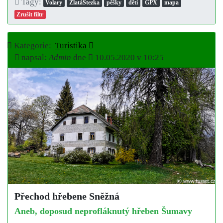
Tagy:
Volary
ZlatáStezka
pěšky
děti
GPX
mapa
Zrušit filtr
Kategorie:
Turistika
napsal:
Admin
dne
10.05.2020 v 10:25
Přechod hřebene Sněžná
Aneb, doposud neprofláknutý hřeben Šumavy