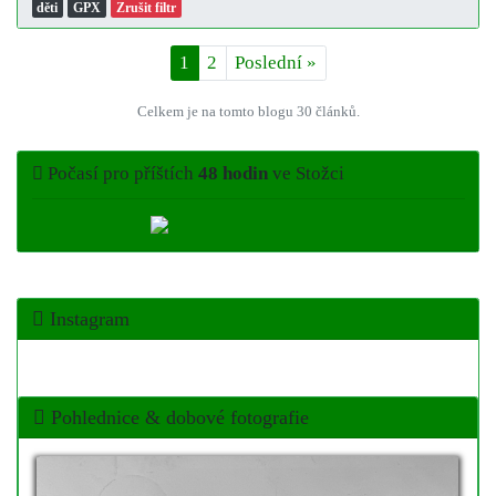
děti
GPX
Zrušit filtr
1
2
Poslední
»
Celkem je na tomto blogu 30 článků.
Počasí pro příštích
48 hodin
ve Stožci
Instagram
Pohlednice & dobové fotografie