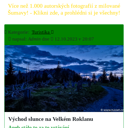
Více než 1.000 autorských fotografií z milované
Šumavy! - Klikni zde, a prohlédni si je všechny!
Kategorie:
Turistika
napsal:
Admin
dne
12.10.2023 v 20:07
Východ slunce na Velkém Roklanu
Aneb stálo to za to vstávání