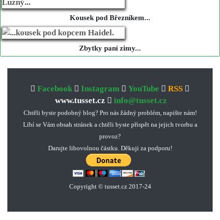
Kousek pod Březníkem...
Zbytky paní zimy...
Facebook
Instagram
YouTube
RSS
www.tusset.cz
info@tusset.cz
Chtěli byste podobný blog? Pro nás žádný problém, napište nám!
Líbí se Vám obsah stránek a chtěli byste přispět na jejich tvorbu a
provoz?
Darujte libovolnou částku. Děkuji za podporu!
Copyright © tusset
.
cz 2017-24