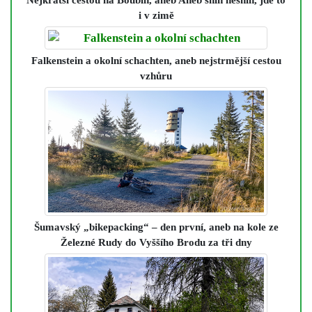
Nejkratší cestou na Boubín
, aneb Aneb sníh nesníh, jde to
i v zimě
Falkenstein a okolní schachten
, aneb nejstrmější cestou
vzhůru
Šumavský „bikepacking“ – den první
, aneb na kole ze
Železné Rudy do Vyššího Brodu za tři dny