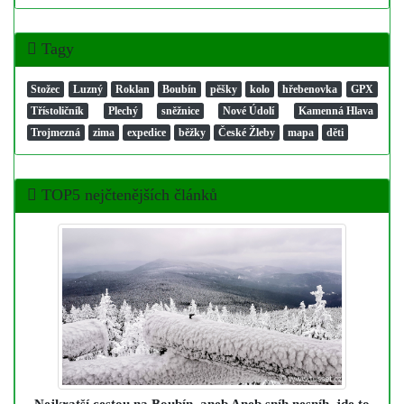
Tagy
Stožec
Luzný
Roklan
Boubín
pěšky
kolo
hřebenovka
GPX
Třístoličník
Plechý
sněžnice
Nové Údolí
Kamenná Hlava
Trojmezná
zima
expedice
běžky
České Žleby
mapa
děti
TOP5 nejčtenějších článků