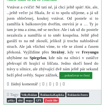
Vstávat a cvičit! Né tati né, já chci ještě spát! Ale, ale,
...ještě večer jsi říkala, že si to spolu užijeme, a já už
jsem oblečenej, koukej vstávat. Od postele si to
zamířila k balkonovým dveřím, otevírá je a … Ty jo
tam je tma a zima, mě se nechce. Ale i tak už do postele
nezalezla a namířila si to směr koupelna. Ještě před
garáží to na mě zkouší, jelikož ji trochu nahlodával
strach. Ale jak všichni víme, to vše se zlomí a časem
překoná. Vyjíždíme přes
Strážný
, kdy ve
Freyungu
uhýbáme na
Spiegelau
, kde nás na silnici v zatáčce
překvapí tři hrající si liščata. Jedno skočí hned do
trávy u silnice, ale zbývající dvě nám ještě pár sekund
beží před světly. Super zážitek,
... pokračovat ve čtení
žádný komentář |
|
|
|
Tagy:
VelkyRoklan
RoklanskaKaplicka
RoklanskeJezero
pěšky
děti
mapa
GPX
Zrušit filtr