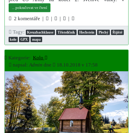
... pokračovat ve čtení
2 komentáře |
|
|
|
Tagy:
Kreuzbachklause
Třístoličník
Hochstein
Plechý
Říjiště
kolo
GPX
mapa
Kategorie:
Kolo
napsal:
Admin
dne
18.10.2018 v 17:58