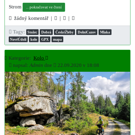
Strom
... pokračovat ve čtení
žádný komentář |
|
|
Tagy:
Stožec
Dobrá
ČeskéŽleby
DolníCazov
Mlaka
NovéÚdolí
kolo
GPX
mapa
Kategorie:
Kolo
napsal:
Admin
dne
22.09.2020 v 18:08