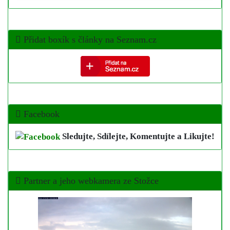
Přidat boxík s články na Seznam.cz
Facebook
Sledujte, Sdílejte, Komentujte a Likujte!
Partner a jeho webkamera ze Stožce