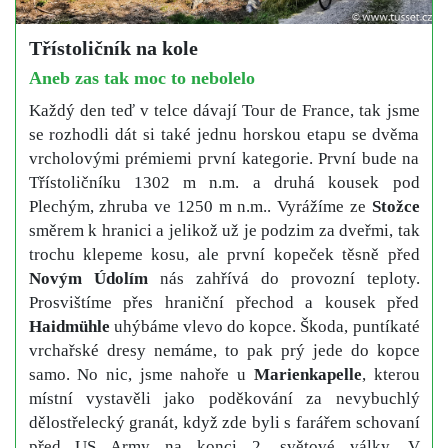
Třístoličník na kole
Aneb zas tak moc to nebolelo
Každý den teď v telce dávají Tour de France, tak jsme
se rozhodli dát si také jednu horskou etapu se dvěma
vrcholovými prémiemi první kategorie. První bude na
Třístoličníku 1302 m n.m. a druhá kousek pod
Plechým, zhruba ve 1250 m n.m.. Vyrážíme ze
Stožce
směrem k hranici a jelikož už je podzim za dveřmi, tak
trochu klepeme kosu, ale první kopeček těsně před
Novým Údolím
nás zahřívá do provozní teploty.
Prosvištíme přes hraniční přechod a kousek před
Haidmühle
uhýbáme vlevo do kopce. Škoda, puntíkaté
vrchařské dresy nemáme, to pak prý jede do kopce
samo. No nic, jsme nahoře u
Marienkapelle
, kterou
místní vystavěli jako poděkování za nevybuchlý
dělostřelecký granát, když zde byli s farářem schovaní
před US Army na konci 2. světové války. V