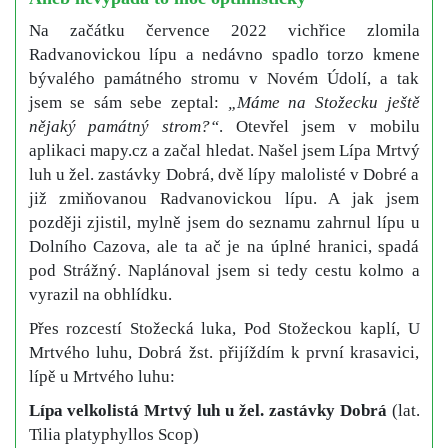
Na začátku července 2022 vichřice zlomila
Radvanovickou lípu a nedávno spadlo torzo kmene
bývalého památného stromu v Novém Údolí, a tak
jsem se sám sebe zeptal:
„Máme na Stožecku ještě
nějaký památný strom?“
. Otevřel jsem v mobilu
aplikaci mapy.cz a začal hledat. Našel jsem Lípa Mrtvý
luh u žel. zastávky Dobrá, dvě lípy malolisté v Dobré a
již zmiňovanou Radvanovickou lípu. A jak jsem
později zjistil, mylně jsem do seznamu zahrnul lípu u
Dolního Cazova, ale ta ač je na úplné hranici, spadá
pod Strážný. Naplánoval jsem si tedy cestu kolmo a
vyrazil na obhlídku.
Přes rozcestí Stožecká luka, Pod Stožeckou kaplí, U
Mrtvého luhu, Dobrá žst. přijíždím k první krasavici,
lípě u Mrtvého luhu:
Lípa velkolistá Mrtvý luh u žel. zastávky Dobrá
(lat.
Tilia platyphyllos Scop)