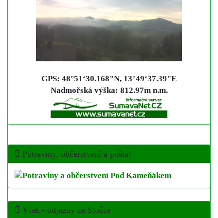
GPS: 48°51‘30.168"N, 13°49‘37.39"E
Nadmořská výška:
812.97m n.m.
Potraviny, občerstvení a pošta!
Vlak - odjezdy ze Stožce