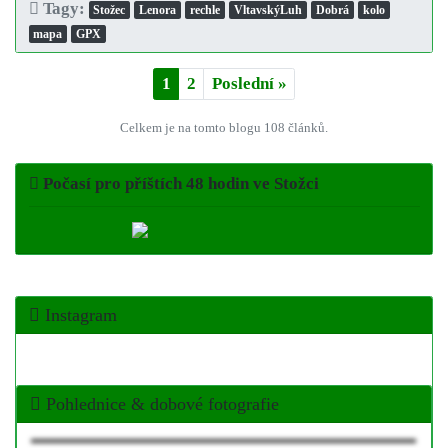
Tagy:
Stožec
Lenora
rechle
VltavskýLuh
Dobrá
kolo
mapa
GPX
1
2
Poslední
»
Celkem je na tomto blogu 108 článků.
Počasí pro příštích
48 hodin
ve Stožci
Instagram
Pohlednice & dobové fotografie