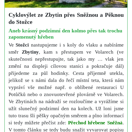
Cyklovýlet ze Zbytin přes Sněžnou a Pěknou
do Stožce
Aneb krásný podzimní den kolmo přes tak trochu
zapomenutý hřeben
Ve
Stožci
nastupujeme i s koly do vlaku a nabíráme
směr
Zbytiny
, kam s přestupem ve Volarech (ve
skutečnosti nepřestupujte, tak jako my … vlak jen
změní na displeji cílovou stanici a pokračuje dál)
přijedeme za půl hodinky. Cesta příjemně utekla,
jelikož se s námi dala do řečí místní teta, která nám
vypráví vše možné např. o oblíbené restauraci U
Potůčků nebo o znovuotevřené plovárně ve Volarech.
Ve Zbytinách na nádraží se rozloučíme a vyrážíme si
užít slunečný podzimní den na kolech. Už loni jsme
tuto trasu šli pěšky opačným směrem a plno informací
si tedy můžete přečíst zde:
Přechod hřebene Sněžná
.
V tomto článku se tedy budu snažit vyvarovat popisu