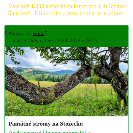
Více než 1.000 autorských fotografií z milované
Šumavy! - Klikni zde, a prohlédni si je všechny!
Kategorie:
Kolo
napsal:
Admin
dne
26.08.2022 v 20:21
Památné stromy na Stožecku
Aneb nevypadá to moc optimisticky