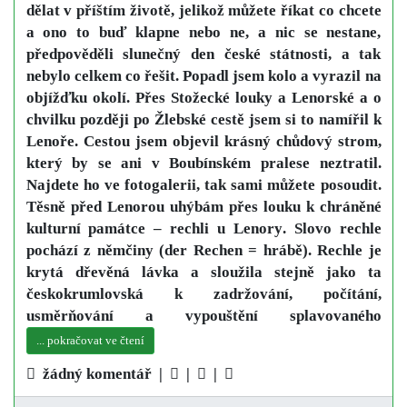
dělat v příštím životě, jelikož můžete říkat co chcete
a ono to buď klapne nebo ne, a nic se nestane,
předpověděli slunečný den české státnosti, a tak
nebylo celkem co řešit. Popadl jsem kolo a vyrazil na
objížďku okolí. Přes
Stožecké louky
a Lenorské a o
chvilku později po Žlebské cestě jsem si to namířil k
Lenoře
. Cestou jsem objevil krásný
chůdový strom
,
který by se ani v Boubínském pralese neztratil.
Najdete ho ve fotogalerii, tak sami můžete posoudit.
Těsně před Lenorou uhýbám přes louku k chráněné
kulturní památce –
rechli u Lenory
. Slovo rechle
pochází z němčiny (der Rechen = hrábě). Rechle je
krytá dřevěná lávka a sloužila stejně jako ta
českokrumlovská k zadržování, počítání,
usměrňování a vypouštění splavovaného
... pokračovat ve čtení
žádný komentář |
|
|