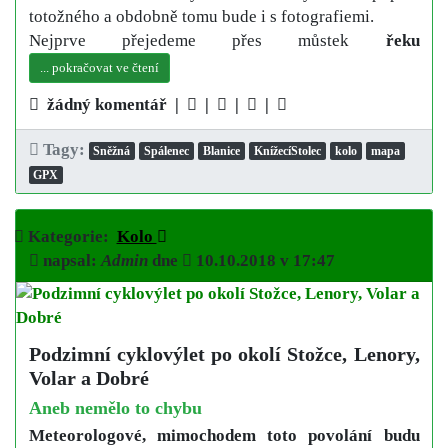
totožného a obdobně tomu bude i s fotografiemi.
Nejprve přejedeme přes můstek
řeku
... pokračovat ve čtení
žádný komentář |
|
|
|
Tagy:
Sněžná
Spálenec
Blanice
KnížecíStolec
kolo
mapa
GPX
Kategorie:
Kolo
napsal:
Admin
dne
10.10.2018 v 17:47
Podzimní cyklovýlet po okolí Stožce, Lenory,
Volar a Dobré
Aneb nemělo to chybu
Meteorologové, mimochodem toto povolání budu