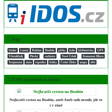
Tagy
Stožec
Luzný
Roklan
Boubín
pěšky
kolo
hřebenovka
GPX
Třístoličník
Plechý
sněžnice
Nové Údolí
Kamenná Hlava
Trojmezná
zima
expedice
běžky
České Žleby
mapa
děti
TOP5 nejčtenějších článků
Nejkratší cestou na Boubín
, aneb Aneb sníh nesníh, jde to
i v zimě