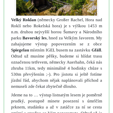
Velký Roklan
(německy Großer Rachel, Hora nad
Roklí nebo Rokelská hora) je s výškou 1453 m
n.m. druhou nejvyšší horou Šumavy a Národního
parku
Bavorský les
, hned za Velkým Javorem. My
zahajujeme výstup popovezením se z obce
Spiegelau
místním IGEL busem na zastávku
Gfäll
.
Odtud už musíme pěšky, budeme si hlídat trasu
označenou tetřevem, německy Auerhahn, čeká nás
zhruba 11km, tedy minimálně 4 hodinky chůze s
530m převýšením ;-). Pro jistotu si ještě fotíme
jízdní řád, abychom nějak naplánovali příchod a
nemuseli zde čekat zbytečně dlouho.
Jdeme na to … výstup listnatým lesem je poměrně
prudký, postupně minete posezení s úmrlčím
prknem, studánku a až v zatáčce za ní se cesta