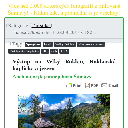
Více než 1.000 autorských fotografií z milované
Šumavy! - Klikni zde, a prohlédni si je všechny!
Kategorie:
Turistika
napsal:
Admin
dne
23.09.2017 v 18:51
Tagy:
Spiegelau
Gfäll
VelkýRoklan
RoklanskeJezero
RoklanskaKaplicka
DE
děti
GPX
Výstup na Velký Roklan, Roklanská
kaplička a jezero
Aneb na nejtajemnějí horu Šumavy