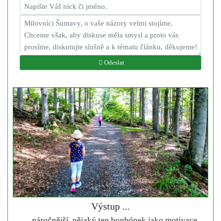
Odeslat
Výstup ...
... náročnější, nějaký ten bonbónek jako motivace