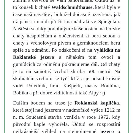
zmírní a otevřou se Vám panoramata. Odtud už je
to kousek k chatě
Waldschmidthause
, která byla v
čase naší návštěvy bohužel dočasně uzavřena, jak
už jsme si mohli přečíst na nádraží ve Spiegelau.
Naštěstí se díky podobným zkušenostem na horské
chaty nespoléhám a občerstvení si beru sebou a
chaty s vrcholovým pivem a germknödelem beru
spíše za odměnu. Po odskočení si na
vyhlídku na
Roklanské jezero
a nějakém tom ovoci a
gumídcích za odměnu pokračujeme dál. Od chaty
je to na samotný vrchol zhruba 500 metrů. Na
skalnatém vrcholu se tyčí kříž a je odsud krásně
vidět Poledník, hrad Kašperk, masiv Boubína,
Bobíka a při dobré viditelnosti také Alpy ;-)
Dalším bodem na trase je
Roklanská kaplička
,
která stojí nad jezerem v nadmořské výšce 1212 m
n. m. Současná stavba vznikla v roce 1972, kdy
původní kaple vyhořela. Odtud se rozprostírá
nejkrásnější výhled na stejnojmenné
jezero
o