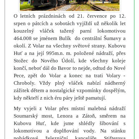
O letních prázdninách od 21. července po 12.
srpen o pátcích a sobotách vyjíždí už několik let
kouzelný vláček tažený parní lokomotivou
464.008 se jménem Bulík do centrální Šumavy a
okolí. Z Volar na všechny světové strany. Kubovu
Huť a na její 995m.n. m. položené nádraží, přes
Stožec do Nového Údolí, kde všechny koleje
končí, neboť dál do Bavor to nejde, odtud do Nové
Pece, zpět do Volar a konec na trati Volary -
Chroboly. Vždy plný vláček nabízí nádherný
zážitek dětem a nostalgické vzpomínky dospělým,
kdy někteří z nich éru páry ještě pamatují.
My vyjeli z Volar přes místní malebná nádraží
Soumarský most, Lenora a Zátoň, směrem na
Kubovu Huť, kde jsme shlédly šíbování s
lokomotivou a doplňování vody. Na stánku
pohádkové železniční kanceláře Stifterova