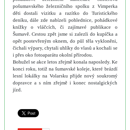
pošumavského železničního spolku z Vimperka
děti dostali vizitku a razítko do Turistického
deníku, dále zde nabízeli pohlednice, pohádkové
knížky o vláčcích, či zajímavé publikace o
Šumavě. Cestou zpět jsme si zalezli do kupíčka a
opět pootevřeným oknem, do půl těla vykloněni,
čichali výpary, chytali uhlíky do vlasů a kochali se
i přes oko fotoaparátu okolní přírodou.
Bohužel se akce letos zřejmě konala naposledy. Ke
konci roku, totiž na šumavské koleje, které brázdí
lesní lokálky na Volarsku přijde nový soukromý
dopravce a s ním zřejmě i konec nostalgických
jízd.