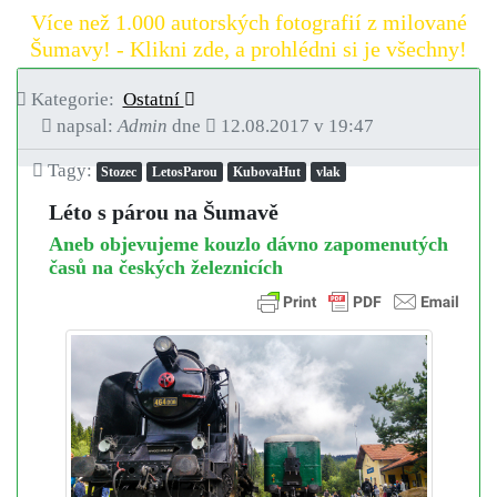
Více než 1.000 autorských fotografií z milované
Šumavy! - Klikni zde, a prohlédni si je všechny!
Kategorie:
Ostatní
napsal:
Admin
dne
12.08.2017 v 19:47
Tagy:
Stozec
LetosParou
KubovaHut
vlak
Léto s párou na Šumavě
Aneb objevujeme kouzlo dávno zapomenutých
časů na českých železnicích