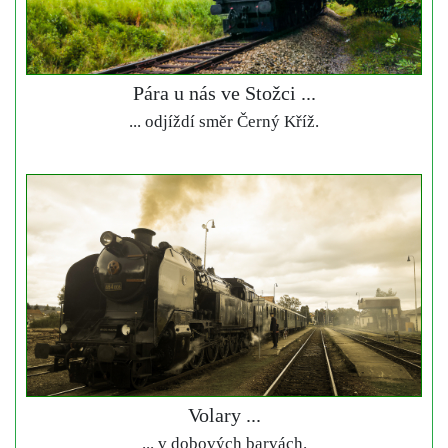
Pára u nás ve Stožci ...
... odjíždí směr Černý Kříž.
Volary ...
... v dobových barvách.