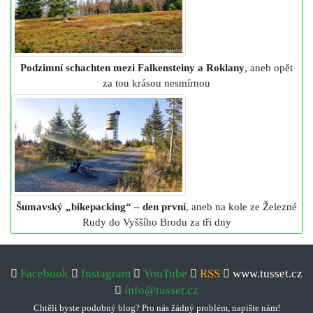
Podzimní schachten mezi Falkensteiny a Roklany
, aneb opět
za tou krásou nesmírnou
Šumavský „bikepacking“ – den první
, aneb na kole ze Železné
Rudy do Vyššího Brodu za tři dny
Facebook
Instagram
YouTube
RSS
www.tusset.cz
info@tusset.cz
Chtěli byste podobný blog? Pro nás žádný problém, napište nám!