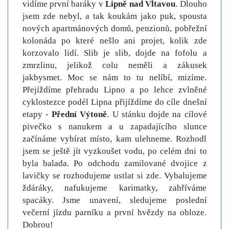
vidíme první baráky v
Lipně nad Vltavou
. Dlouho
jsem zde nebyl, a tak koukám jako puk, spousta
nových apartmánových domů, penzionů, pobřežní
kolonáda po které nešlo ani projet, kolik zde
korzovalo lidí. Slib je slib, dojde na fofolu a
zmrzlinu, jelikož colu neměli a zákusek
jakbysmet. Moc se nám to tu nelíbí, mizíme.
Přejíždíme přehradu Lipno a po lehce zvlněné
cyklostezce podél Lipna přijíždíme do cíle dnešní
etapy -
Přední Výtoně
. U stánku dojde na cílové
pivečko s nanukem a u zapadajícího slunce
začínáme vybírat místo, kam ulehneme. Rozhodl
jsem se ještě jít vyzkoušet vodu, po celém dni to
byla balada. Po odchodu zamilované dvojice z
lavičky se rozhodujeme ustlat si zde. Vybalujeme
ždáráky, nafukujeme karimatky, zahříváme
spacáky. Jsme unavení, sledujeme poslední
večerní jízdu parníku a první hvězdy na obloze.
Dobrou!