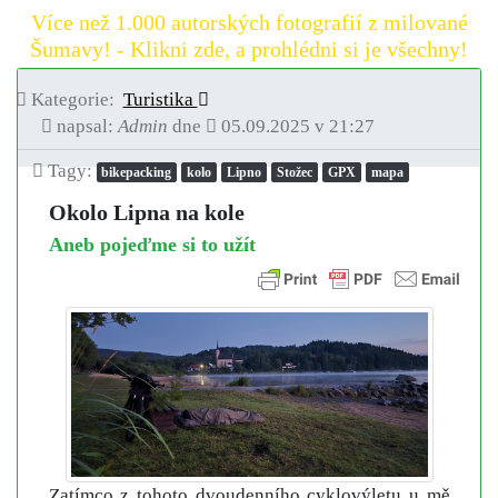
Více než 1.000 autorských fotografií z milované
Šumavy! - Klikni zde, a prohlédni si je všechny!
Kategorie:
Turistika
napsal:
Admin
dne
05.09.2025 v 21:27
Tagy:
bikepacking
kolo
Lipno
Stožec
GPX
mapa
Okolo Lipna na kole
Aneb pojeďme si to užít
Zatímco z tohoto dvoudenního cyklovýletu u mě