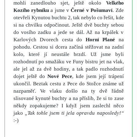
mohli zanedlouho sjet, ještě okolo
Velkého
Kozího rybníku
a jsme v
Černé v Pošumaví
. Zde
otevřeli Kynutou buchtu 2, tak nebylo co řešit, kde
si na chvilku odpočinout. Ještě dvě buchty sebou
do vosího zadku a jede se dál. Až na krpálek v
Karlových Dvorech cesta do
Horní Plané
na
pohodu. Cestou si dcera začíná stěžovat na zadní
kolo, které jí neustále brzdí. Už jsme byli
rozhodnutí po smažáku ve Funy bistru jet na vlak,
ale jel až za dvě hodiny, a tak padlo rozhodnutí
dojet ještě do
Nové Pece
, kde jsem její trápení
ukončil. Beztak cestu z Pece do Stožce známe už
nazpaměť. Ve vlaku došlo na ty dvě řádně
slisované kynuté buchty a na příslib, že si to zase
někdy zopakujeme? I když jsem zaslechl něco
jako
„Tak tohle jsem ti jela opravdu naposledy!“
:-)