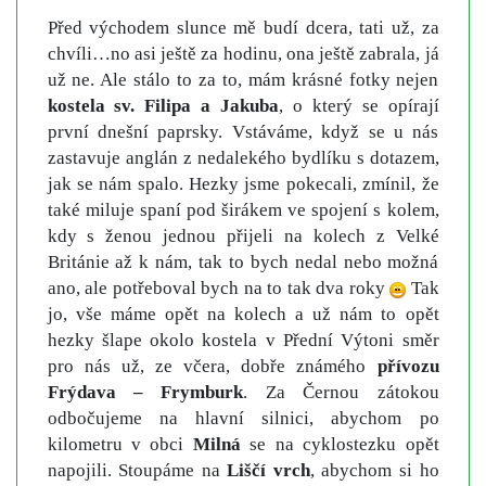
Před východem slunce mě budí dcera, tati už, za
chvíli…no asi ještě za hodinu, ona ještě zabrala, já
už ne. Ale stálo to za to, mám krásné fotky nejen
kostela sv. Filipa a Jakuba
, o který se opírají
první dnešní paprsky. Vstáváme, když se u nás
zastavuje anglán z nedalekého bydlíku s dotazem,
jak se nám spalo. Hezky jsme pokecali, zmínil, že
také miluje spaní pod širákem ve spojení s kolem,
kdy s ženou jednou přijeli na kolech z Velké
Británie až k nám, tak to bych nedal nebo možná
ano, ale potřeboval bych na to tak dva roky
Tak
jo, vše máme opět na kolech a už nám to opět
hezky šlape okolo kostela v Přední Výtoni směr
pro nás už, ze včera, dobře známého
přívozu
Frýdava – Frymburk
. Za Černou zátokou
odbočujeme na hlavní silnici, abychom po
kilometru v obci
Milná
se na cyklostezku opět
napojili. Stoupáme na
Liščí vrch
, abychom si ho