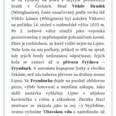
hradů v Čechách. Hrad
Vítkův Hrádek
(Wittighausen), často označovaný podle vrchu též
Vítkův kámen (Wittigstein) byl založen Vítkovci
na počátku 14. století v nadmořské výšce 1035 m.
Po 2. světové válce sloužil jako vojenská
pozorovatelna v nepřístupném pohraničním území.
Dnes je rozhlednou, ze které vidíte nejen na Lipno.
Naše kola na nás počkaly, jelikož se těší na sjezd,
kdy jejich brzdy nedostanou odpočinout. Jejich
kola se zastaví až u
přívozu Frýdava –
Frymburk
. V automatu kupujeme lístky a chvilku
čekáme, než nás naberea převeze na druhou stranu
Lipna. Ve
Frymburku
dojde na pozdně obědovou
pizzu, výběr hotovosti a menšímu nákupu. Jako
další zastávku vyhlašuji Lipno a nějakou
kavárničku s colou a zákuskem. Zkrátka žrací
motivace se ukázala jako ta nej :-) Vyjíždíme,
cestou vyfotíme
Vltavskou vílu
a zanedlouho už