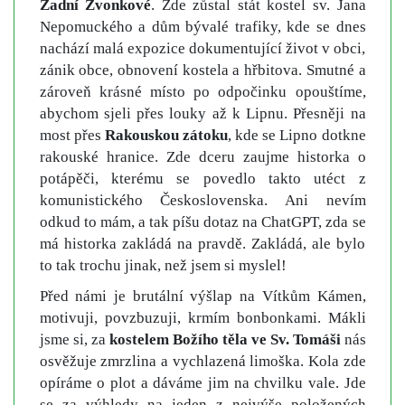
Zadní Zvonkové
. Zde zůstal stát kostel sv. Jana
Nepomuckého a dům bývalé trafiky, kde se dnes
nachází malá expozice dokumentující život v obci,
zánik obce, obnovení kostela a hřbitova. Smutné a
zároveň krásné místo po odpočinku opouštíme,
abychom sjeli přes louky až k Lipnu. Přesněji na
most přes
Rakouskou zátoku
, kde se Lipno dotkne
rakouské hranice. Zde dceru zaujme historka o
potápěči, kterému se povedlo takto utéct z
komunistického Československa. Ani nevím
odkud to mám, a tak píšu dotaz na ChatGPT, zda se
má historka zakládá na pravdě. Zakládá, ale bylo
to tak trochu jinak, než jsem si myslel!
Před námi je brutální výšlap na Vítkům Kámen,
motivuji, povzbuzuji, krmím bonbonkami. Mákli
jsme si, za
kostelem Božího těla ve Sv. Tomáši
nás
osvěžuje zmrzlina a vychlazená limoška. Kola zde
opíráme o plot a dáváme jim na chvilku vale. Jde
se za výhledy na jeden z nejvýše položených