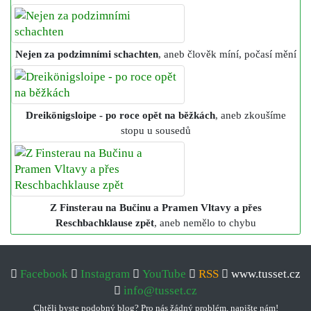
Nejen za podzimními schachten
, aneb člověk míní, počasí mění
Dreikönigsloipe - po roce opět na běžkách
, aneb zkoušíme
stopu u sousedů
Z Finsterau na Bučinu a Pramen Vltavy a přes
Reschbachklause zpět
, aneb nemělo to chybu
Facebook
Instagram
YouTube
RSS
www.tusset.cz
info@tusset.cz
Chtěli byste podobný blog? Pro nás žádný problém, napište nám!