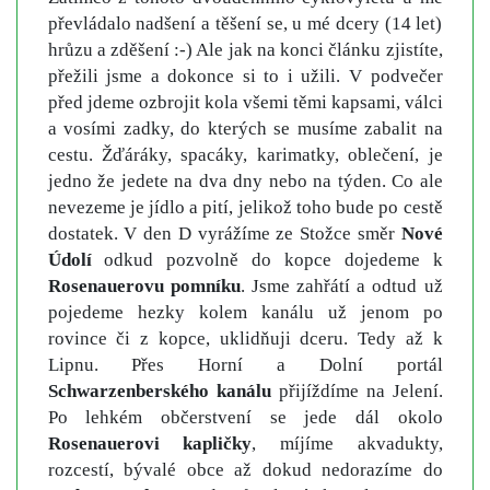
převládalo nadšení a těšení se, u mé dcery (14 let)
hrůzu a zděšení :-) Ale jak na konci článku zjistíte,
přežili jsme a dokonce si to i užili. V podvečer
před jdeme ozbrojit kola všemi těmi kapsami, válci
a vosími zadky, do kterých se musíme zabalit na
cestu. Žďáráky, spacáky, karimatky, oblečení, je
jedno že jedete na dva dny nebo na týden. Co ale
nevezeme je jídlo a pití, jelikož toho bude po cestě
dostatek. V den D vyrážíme ze Stožce směr
Nové
Údolí
odkud pozvolně do kopce dojedeme k
Rosenauerovu pomníku
. Jsme zahřátí a odtud už
pojedeme hezky kolem kanálu už jenom po
rovince či z kopce, uklidňuji dceru. Tedy až k
Lipnu. Přes Horní a Dolní portál
Schwarzenberského kanálu
přijíždíme na Jelení.
Po lehkém občerstvení se jede dál okolo
Rosenauerovi kapličky
, míjíme akvadukty,
rozcestí, bývalé obce až dokud nedorazíme do