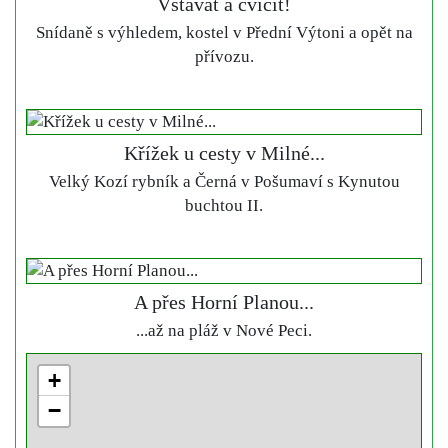
Vstávat a cvičit!
Snídaně s výhledem, kostel v Přední Výtoni a opět na
přívozu.
Křížek u cesty v Milné...
Velký Kozí rybník a Černá v Pošumaví s Kynutou
buchtou II.
A přes Horní Planou...
...až na pláž v Nové Peci.
+
−