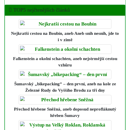
TOP5 nejčtenějších článků
Nejkratší cestou na Boubín
, aneb Aneb sníh nesníh, jde to
i v zimě
Falkenstein a okolní schachten
, aneb nejstrmější cestou
vzhůru
Šumavský „bikepacking“ – den první
, aneb na kole ze
Železné Rudy do Vyššího Brodu za tři dny
Přechod hřebene Sněžná
, aneb doposud neprofláknutý
hřeben Šumavy