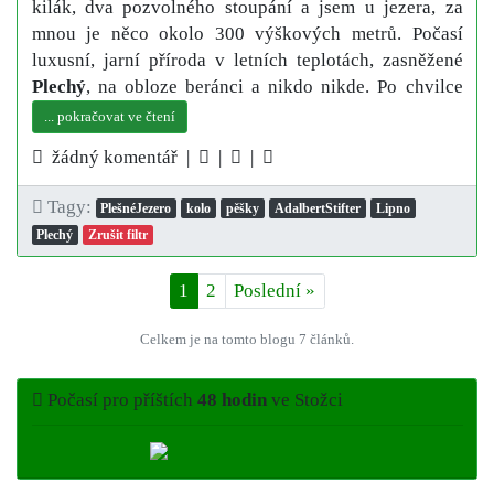
kilák, dva pozvolného stoupání a jsem u jezera, za
mnou je něco okolo 300 výškových metrů. Počasí
luxusní, jarní příroda v letních teplotách, zasněžené
Plechý
, na obloze beránci a nikdo nikde. Po chvilce
... pokračovat ve čtení
žádný komentář |
|
|
Tagy:
PlešnéJezero
kolo
pěšky
AdalbertStifter
Lipno
Plechý
Zrušit filtr
1
2
Poslední
»
Celkem je na tomto blogu 7 článků.
Počasí pro příštích
48 hodin
ve Stožci