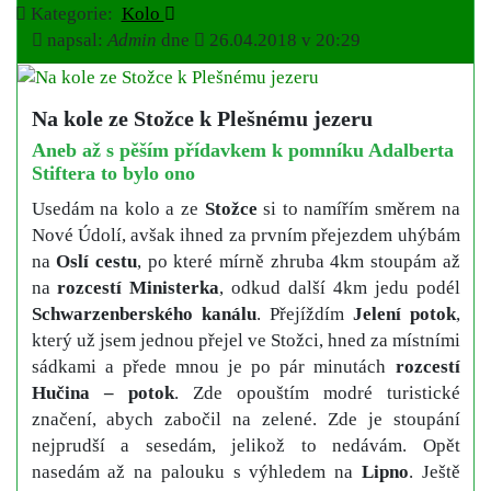
Kategorie:
Kolo
napsal:
Admin
dne
26.04.2018 v 20:29
Na kole ze Stožce k Plešnému jezeru
Aneb až s pěším přídavkem k pomníku Adalberta
Stiftera to bylo ono
Usedám na kolo a ze
Stožce
si to namířím směrem na
Nové Údolí, avšak ihned za prvním přejezdem uhýbám
na
Oslí cestu
, po které mírně zhruba 4km stoupám až
na
rozcestí Ministerka
, odkud další 4km jedu podél
Schwarzenberského kanálu
. Přejíždím
Jelení potok
,
který už jsem jednou přejel ve Stožci, hned za místními
sádkami a přede mnou je po pár minutách
rozcestí
Hučina – potok
. Zde opouštím modré turistické
značení, abych zabočil na zelené. Zde je stoupání
nejprudší a sesedám, jelikož to nedávám. Opět
nasedám až na palouku s výhledem na
Lipno
. Ještě