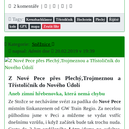
2 komentáře |
|
|
|
Tagy:
Kreuzbachklause
Třístoličník
Hochstein
Plechý
Říjiště
kolo
GPX
mapa
Zrušit filtr
Kategorie:
Sněžnice
napsal:
Admin
dne
20.02.2019 v 19:39
Z Nové Pece přes Plechý,Trojmeznou a
Třístoličník do Nového Údolí
Aneb zimní hřebenovka, která nemá chybu
Ze Stožce se necháváme svézt za padíka do
Nové Pece
místním šinkanzenem od GW Train Regio. Za necelou
půlhodinu jsme v Peci a můžeme se vydat vstříc
dnešnímu vzrůšu, i když začátek bude tak trochu nuda.