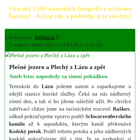
Více než 1.000 autorských fotografií z milované
Šumavy! - Klikni zde, a prohlédni si je všechny!
Kategorie:
Sněžnice
napsal:
Admin
dne
14.03.2021 v 11:05
Plešné jezero a Plechý z Lázu a zpět
Aneb letos naposledy za zimní pohádkou
Tentokrát do
Lázu
jedeme autem a zaparkujeme u
zdejší stanice horské služby. Čeká na nás nádherný
zimní den, a tak si ho jdeme náležitě užít. Po chvilce
zahřívací chůze jsme na turistickém rozcestí
Raškov
,
odkud pokračujeme vpravo podél
Schwarzenberského
kanálu
až k aquaduktu, kterým kanál překonává
Koňský potok
. Podél tohoto potoka a jeho nádherných
kaskád pokračujeme dál s tím, že se rozhoduji si