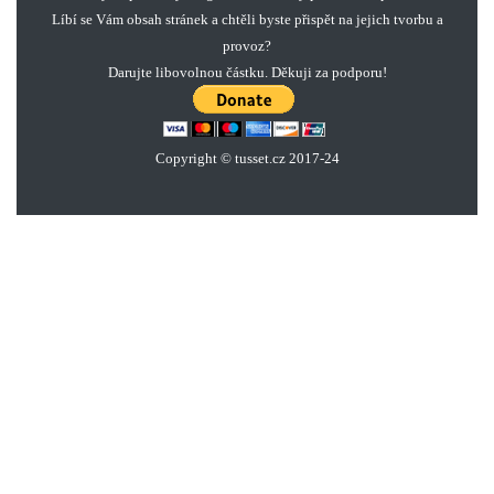
Líbí se Vám obsah stránek a chtěli byste přispět na jejich tvorbu a
provoz?
Darujte libovolnou částku. Děkuji za podporu!
Copyright © tusset
.
cz 2017-24