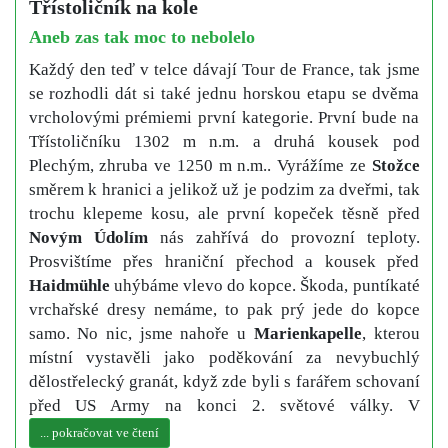
Třístoličník na kole
Aneb zas tak moc to nebolelo
Každý den teď v telce dávají Tour de France, tak jsme
se rozhodli dát si také jednu horskou etapu se dvěma
vrcholovými prémiemi první kategorie. První bude na
Třístoličníku 1302 m n.m. a druhá kousek pod
Plechým, zhruba ve 1250 m n.m.. Vyrážíme ze
Stožce
směrem k hranici a jelikož už je podzim za dveřmi, tak
trochu klepeme kosu, ale první kopeček těsně před
Novým Údolím
nás zahřívá do provozní teploty.
Prosvištíme přes hraniční přechod a kousek před
Haidmühle
uhýbáme vlevo do kopce. Škoda, puntíkaté
vrchařské dresy nemáme, to pak prý jede do kopce
samo. No nic, jsme nahoře u
Marienkapelle
, kterou
místní vystavěli jako poděkování za nevybuchlý
dělostřelecký granát, když zde byli s farářem schovaní
před US Army na konci 2. světové války. V
... pokračovat ve čtení