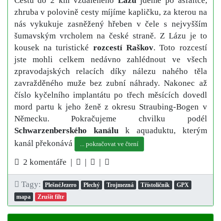
Cestu do 2 km vzdáleného
Lázu
jdeme po asfaltce,
zhruba v polovině cesty míjíme kapličku, za kterou na
nás vykukuje zasněžený hřeben v čele s nejvyšším
šumavským vrcholem na české straně. Z Lázu je to
kousek na turistické
rozcestí Raškov
. Toto rozcestí
jste mohli celkem nedávno zahlédnout ve všech
zpravodajských relacích díky nálezu nahého těla
zavražděného muže bez zubní náhrady. Nakonec až
číslo kyčelního implantátu po třech měsících dovedl
mord partu k jeho ženě z okresu Straubing-Bogen v
Německu. Pokračujeme chvilku podél
Schwarzenberského kanálu
k aquaduktu, kterým
kanál překonává
... pokračovat ve čtení
2 komentáře |
|
|
Tagy:
PlešnéJezero
Plechý
Trojmezná
Třístoličník
GPX
mapa
Zrušit filtr