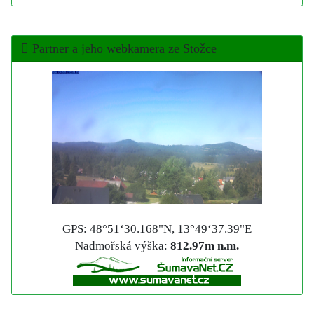
Partner a jeho webkamera ze Stožce
GPS: 48°51‘30.168"N, 13°49‘37.39"E
Nadmořská výška:
812.97m n.m.