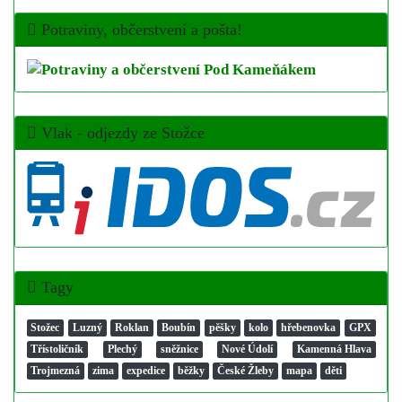
Potraviny, občerstvení a pošta!
Vlak - odjezdy ze Stožce
Tagy
Stožec
Luzný
Roklan
Boubín
pěšky
kolo
hřebenovka
GPX
Třístoličník
Plechý
sněžnice
Nové Údolí
Kamenná Hlava
Trojmezná
zima
expedice
běžky
České Žleby
mapa
děti