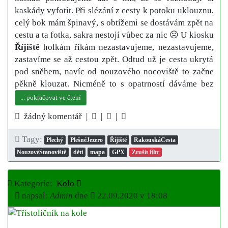
kaskády vyfotit. Při slézání z cesty k potoku uklouznu,
celý bok mám špinavý, s obtížemi se dostávám zpět na
cestu a ta fotka, sakra nestojí vůbec za nic ☹ U kiosku
Říjiště
holkám říkám nezastavujeme, nezastavujeme,
zastavíme se až cestou zpět. Odtud už je cesta ukrytá
pod sněhem, navíc od nouzového nocoviště to začne
pěkně klouzat. Nicméně to s opatrností dáváme bez
... pokračovat ve čtení
žádný komentář |
|
|
Tagy:
Plechý
PlešnéJezero
Říjiště
RakouskáCesta
NouzovéStanoviště
děti
mapa
GPX
Zrušit filtr
Kategorie:
Kolo
napsal:
Admin
dne
22.09.2020 v 18:08