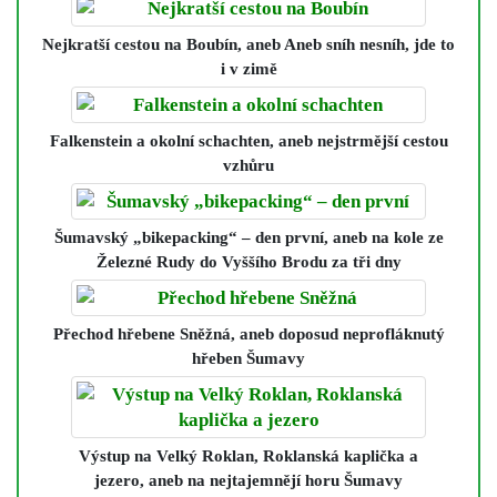
Nejkratší cestou na Boubín
, aneb Aneb sníh nesníh, jde to
i v zimě
Falkenstein a okolní schachten
, aneb nejstrmější cestou
vzhůru
Šumavský „bikepacking“ – den první
, aneb na kole ze
Železné Rudy do Vyššího Brodu za tři dny
Přechod hřebene Sněžná
, aneb doposud neprofláknutý
hřeben Šumavy
Výstup na Velký Roklan, Roklanská kaplička a
jezero
, aneb na nejtajemnějí horu Šumavy