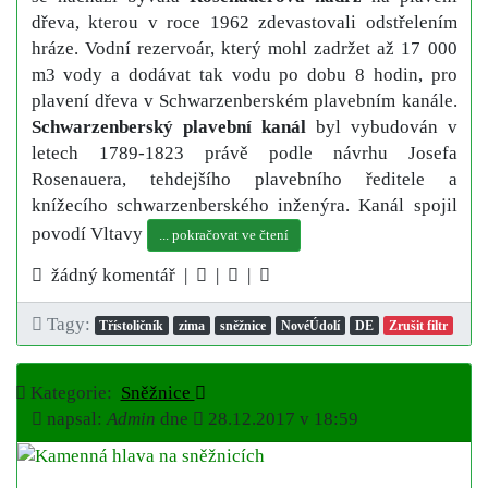
dřeva, kterou v roce 1962 zdevastovali odstřelením
hráze. Vodní rezervoár, který mohl zadržet až 17 000
m3 vody a dodávat tak vodu po dobu 8 hodin, pro
plavení dřeva v Schwarzenberském plavebním kanále.
Schwarzenberský plavební kanál
byl vybudován v
letech 1789-1823 právě podle návrhu Josefa
Rosenauera, tehdejšího plavebního ředitele a
knížecího schwarzenberského inženýra. Kanál spojil
povodí Vltavy
... pokračovat ve čtení
žádný komentář |
|
|
Tagy:
Třístoličník
zima
sněžnice
NovéÚdolí
DE
Zrušit filtr
Kategorie:
Sněžnice
napsal:
Admin
dne
28.12.2017 v 18:59