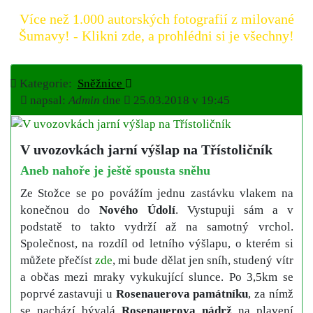
Více než 1.000 autorských fotografií z milované
Šumavy! - Klikni zde, a prohlédni si je všechny!
Kategorie:
Sněžnice
napsal:
Admin
dne
25.03.2018 v 19:45
V uvozovkách jarní výšlap na Třístoličník
Aneb nahoře je ještě spousta sněhu
Ze Stožce se po povážím jednu zastávku vlakem na
konečnou do
Nového Údolí
. Vystupuji sám a v
podstatě to takto vydrží až na samotný vrchol.
Společnost, na rozdíl od letního výšlapu, o kterém si
můžete přečíst
zde
, mi bude dělat jen sníh, studený vítr
a občas mezi mraky vykukující slunce. Po 3,5km se
poprvé zastavuji u
Rosenauerova památníku
, za nímž
se nachází bývalá
Rosenauerova nádrž
na plavení