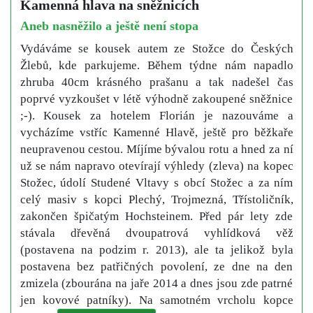
Kamenná hlava na sněžnicích
Aneb nasněžilo a ještě není stopa
Vydáváme se kousek autem ze Stožce do Českých
Žlebů, kde parkujeme. Během týdne nám napadlo
zhruba 40cm krásného prašanu a tak nadešel čas
poprvé vyzkoušet v létě výhodně zakoupené sněžnice
;-). Kousek za hotelem Florián je nazouváme a
vycházíme vstříc Kamenné Hlavě, ještě pro běžkaře
neupravenou cestou. Míjíme bývalou rotu a hned za ní
už se nám napravo otevírají výhledy (zleva) na kopec
Stožec, údolí Studené Vltavy s obcí Stožec a za ním
celý masiv s kopci Plechý, Trojmezná, Třístoličník,
zakončen špičatým Hochsteinem. Před pár lety zde
stávala dřevěná dvoupatrová vyhlídková věž
(postavena na podzim r. 2013), ale ta jelikož byla
postavena bez patřičných povolení, ze dne na den
zmizela (zbourána na jaře 2014 a dnes jsou zde patrné
jen kovové patníky). Na samotném vrcholu kopce