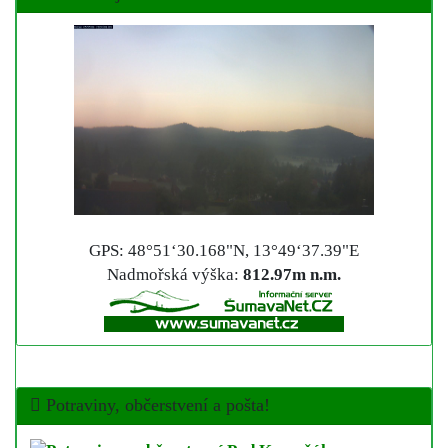
GPS: 48°51‘30.168"N, 13°49‘37.39"E
Nadmořská výška:
812.97m n.m.
Potraviny, občerstvení a pošta!