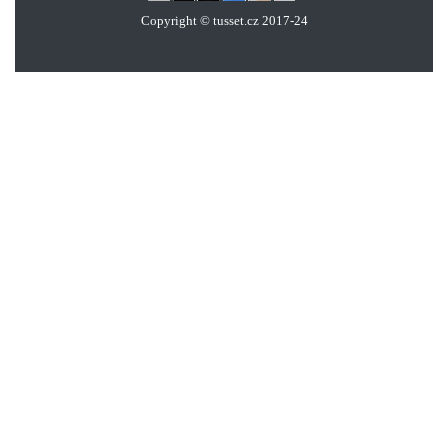
Copyright © tusset
.
cz 2017-24