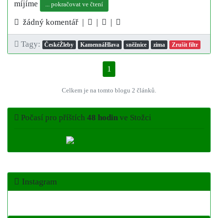
míjíme
... pokračovat ve čtení
žádný komentář |
|
|
Tagy:
ČeskéŽleby
KamennáHlava
sněžnice
zima
Zrušit filtr
1
Celkem je na tomto blogu 2 článků.
Počasí pro příštích
48 hodin
ve Stožci
Instagram