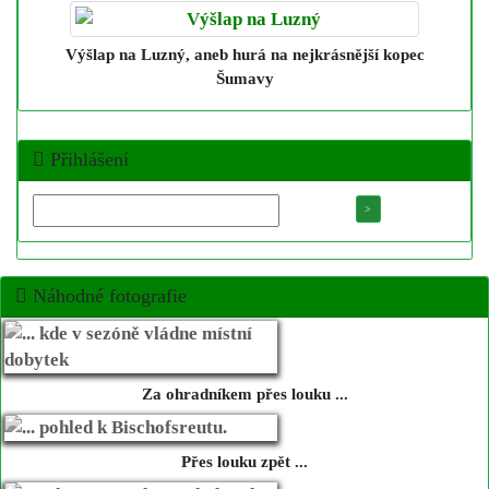
Výšlap na Luzný
, aneb hurá na nejkrásnější kopec
Šumavy
Přihlášení
Náhodné fotografie
Za ohradníkem přes louku ...
Přes louku zpět ...