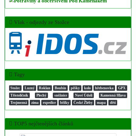
Vlak - odjezdy ze Stožce
Tagy
Stožec
Luzný
Roklan
Boubín
pěšky
kolo
hřebenovka
GPX
Třístoličník
Plechý
sněžnice
Nové Údolí
Kamenná Hlava
Trojmezná
zima
expedice
běžky
České Žleby
mapa
děti
TOP5 nejčtenějších článků