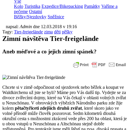
Vše
Kolo
Turistika
Expedice/Bikepacking
Památky
Vaříme a
pečeme
Ostatní
Běžky/Sjezdovky
Sněžnice
napsal:
Admin
dne
12.03.2018 v 19:16
Tagy:
Tier-freigelände
zima
děti
pěšky
Zimní návštěva Tier-freigelände
Aneb méďové a co jejich zimní spánek?
Chcete si v zimě odpočinout od sjezdovek nebo běžek a koupat ve
Waldkirchenu už jste se byli? Máme pro Vás další tip. Vydejte se za
divoce zvířecími dojmy, které na Vás čekají v oblasti volných zvířat
u Neuschönau. V obrovských výbězích Národního parku zde žije
kolem
pětačtyřiceti zdejších druhů zvířat
, které skoro jako ve
volné přírodě může člověk pozorovat. Sedm kilometrů dlouhá
okružní cesta s možnostmi zkrácení vede přes 200 ha oblast, která je
u obou vstupů u Neuschönau a Altschönau stejně dobře
zpřístupněná. Pro tentokrát jsme měli štěstí na rysa, divoká prasata a