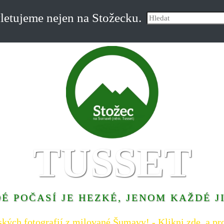
etujeme nejen na Stožecku.
TUSSET
É POČASÍ JE HEZKÉ, JENOM KAŽDÉ J
ských fotografií z milované Šumavy! - Klikni zde, a pro