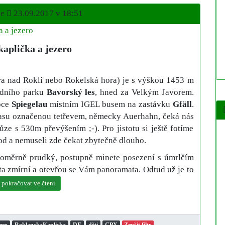
ne
23.09.2017 v 18:51
aplička a jezero
a nad Roklí nebo Rokelská hora) je s výškou 1453 m
odního parku
Bavorský les
, hned za Velkým Javorem.
bce
Spiegelau
místním IGEL busem na zastávku
Gfäll
.
rasu označenou tetřevem, německy Auerhahn, čeká nás
e s 530m převýšením ;-). Pro jistotu si ještě fotíme
od a nemuseli zde čekat zbytečně dlouho.
poměrně prudký, postupně minete posezení s úmrlčím
sta zmírní a otevřou se Vám panoramata. Odtud už je to
.. pokračovat ve čtení
ero
RoklanskaKaplicka
DE
děti
GPX
Zrušit filtr