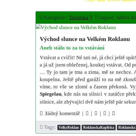
Kategorie:
Turistika
napsal:
Admin
d
Východ slunce na Velkém Roklanu
Aneb stálo to za to vstávání
Vstávat a cvičit! Né tati né, já chci ještě spát!
a já už jsem oblečenej, koukej vstávat. Od p
… Ty jo tam je tma a zima, mě se nechce. Al
koupelna. Ještě před garáží to na mě zkouší
víme, to vše se zlomí a časem překoná. V
Spiegelau
, kde nás na silnici v zatáčce přek
silnice, ale zbývající dvě nám ještě pár seku
žádný komentář |
|
|
|
Tagy:
VelkyRoklan
RoklanskaKaplicka
Roklanske