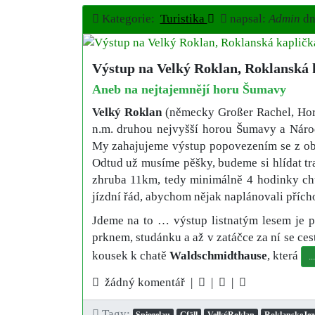
Kategorie:
Turistika
napsal:
Admin
d
Výstup na Velký Roklan, Roklanská k
Aneb na nejtajemnějí horu Šumavy
Velký Roklan
(německy Großer Rachel, Hor
n.m. druhou nejvyšší horou Šumavy a Nár
My zahajujeme výstup popovezením se z o
Odtud už musíme pěšky, budeme si hlídat t
zhruba 11km, tedy minimálně 4 hodinky chůz
jízdní řád, abychom nějak naplánovali přích
Jdeme na to … výstup listnatým lesem je 
prknem, studánku a až v zatáčce za ní se ce
kousek k chatě
Waldschmidthause
, která
.
žádný komentář |
|
|
Tagy:
Spiegelau
Gfäll
VelkýRoklan
RoklanskeJez