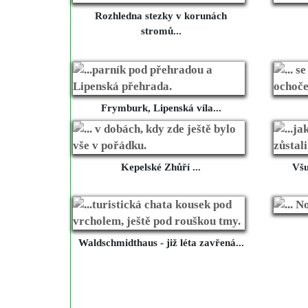
Rozhledna stezky v korunách
stromů...
Frymburk, Lipenská víla...
Kepelské Zhůří ...
Všu
Waldschmidthaus - již léta zavřená...