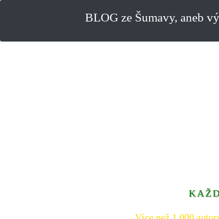
BLOG ze Šumavy, aneb výl
KAŽD
Více než 1.000 autor