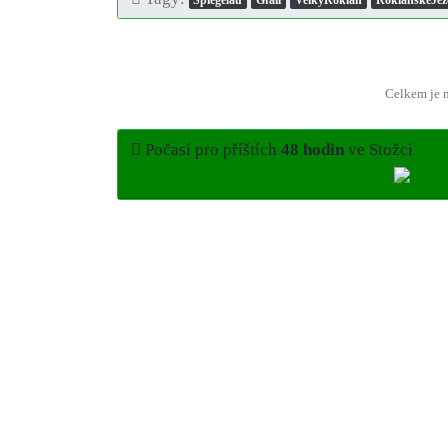
Celkem je n
Počasí pro příštích
48 hodin
ve Stožci