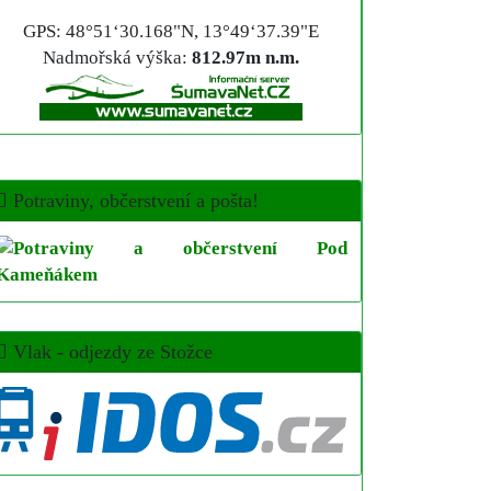
GPS: 48°51‘30.168"N, 13°49‘37.39"E
Nadmořská výška:
812.97m n.m.
Potraviny, občerstvení a pošta!
Vlak - odjezdy ze Stožce