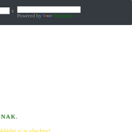
Powered by
Translate
INAK.
hlédni si je všechny!