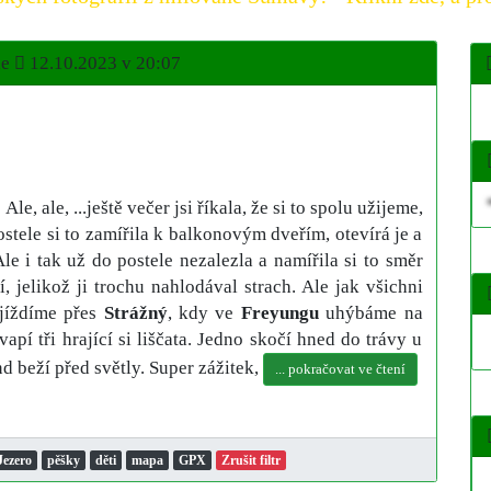
ne
12.10.2023 v 20:07
 Ale, ale, ...ještě večer jsi říkala, že si to spolu užijeme,
ostele si to zamířila k balkonovým dveřím, otevírá je a
e i tak už do postele nezalezla a namířila si to směr
, jelikož ji trochu nahlodával strach. Ale jak všichni
yjíždíme přes
Strážný
, kdy ve
Freyungu
uhýbáme na
vapí tři hrající si liščata. Jedno skočí hned do trávy u
nd beží před světly. Super zážitek,
... pokračovat ve čtení
Jezero
pěšky
děti
mapa
GPX
Zrušit filtr