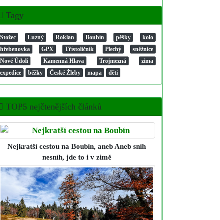
Tagy
Stožec
Luzný
Roklan
Boubín
pěšky
kolo
hřebenovka
GPX
Třístoličník
Plechý
sněžnice
Nové Údolí
Kamenná Hlava
Trojmezná
zima
expedice
běžky
České Žleby
mapa
děti
TOP5 nejčtenějších článků
Nejkratší cestou na Boubín
, aneb Aneb sníh
nesníh, jde to i v zimě