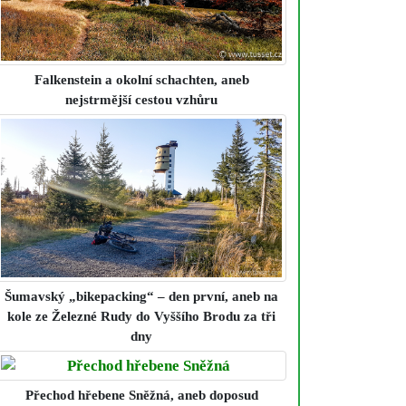
Falkenstein a okolní schachten
, aneb
nejstrmější cestou vzhůru
Šumavský „bikepacking“ – den první
, aneb na
kole ze Železné Rudy do Vyššího Brodu za tři
dny
Přechod hřebene Sněžná
, aneb doposud