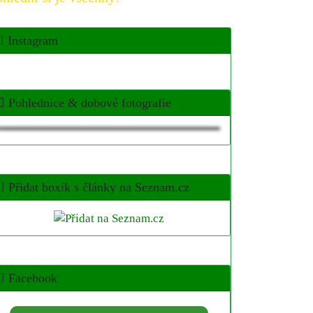
Instagram
Pohlednice & dobové fotografie
Přidat boxík s články na Seznam.cz
Facebook