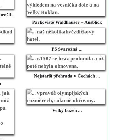
rošli...
Parkoviště Waldhäuser – Ausblick
PS Svarožná ...
Nejstarší přehrada v Čechách ...
a
Velký bazén ...