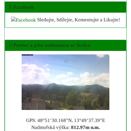
Facebook
Sledujte, Sdílejte, Komentujte a Likujte!
Partner a jeho webkamera ze Stožce
GPS: 48°51‘30.168"N, 13°49‘37.39"E
Nadmořská výška:
812.97m n.m.