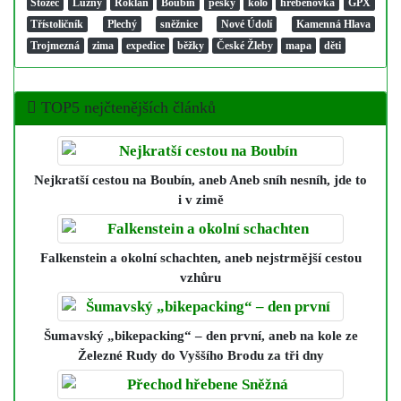
Stožec
Luzný
Roklan
Boubín
pěšky
kolo
hřebenovka
GPX
Třístoličník
Plechý
sněžnice
Nové Údolí
Kamenná Hlava
Trojmezná
zima
expedice
běžky
České Žleby
mapa
děti
TOP5 nejčtenějších článků
Nejkratší cestou na Boubín
, aneb Aneb sníh nesníh, jde to
i v zimě
Falkenstein a okolní schachten
, aneb nejstrmější cestou
vzhůru
Šumavský „bikepacking“ – den první
, aneb na kole ze
Železné Rudy do Vyššího Brodu za tři dny