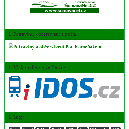
Potraviny, občerstvení a pošta!
Vlak - odjezdy ze Stožce
Tagy