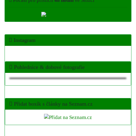
Počasí pro příštích
48 hodin
ve Stožci
Instagram
Pohlednice & dobové fotografie
Přidat boxík s články na Seznam.cz