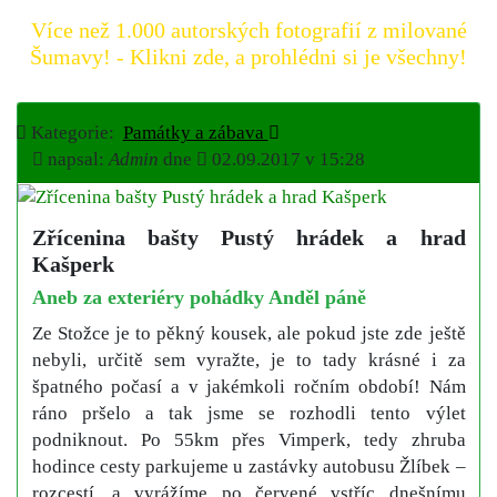
Více než 1.000 autorských fotografií z milované
Šumavy! - Klikni zde, a prohlédni si je všechny!
Kategorie:
Památky a zábava
napsal:
Admin
dne
02.09.2017 v 15:28
Zřícenina bašty Pustý hrádek a hrad
Kašperk
Aneb za exteriéry pohádky Anděl páně
Ze Stožce je to pěkný kousek, ale pokud jste zde ještě
nebyli, určitě sem vyražte, je to tady krásné i za
špatného počasí a v jakémkoli ročním období! Nám
ráno pršelo a tak jsme se rozhodli tento výlet
podniknout. Po 55km přes Vimperk, tedy zhruba
hodince cesty parkujeme u zastávky autobusu Žlíbek –
rozcestí, a vyrážíme po červené vstříc dnešnímu