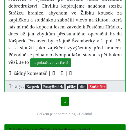
dobrodružství. Chvilku kopírujeme naučnou stezku
Strážců hranice, abychom ve Žlíbku kousek za
kapličkou a studánkou zabočili vlevo na žlutou, která
nás mírně do kopce a lesem zavede k Pustému Hrádku,
dnes už jen zbytkům předsunutého opevnění hradu
Kašperk. Postaven byl zřejmě Švamberky v 1. pol. 15.
st. a sloužil jako zajištění vyvýšeniny před hradem.
Původně se jednalo o dvoupodlažní stavbu s pětibokou
věží. Je to
... pokračovat ve čtení
žádný komentář |
|
|
Tagy:
Kasperk
PustyHradek
pěšky
děti
Zrušit filtr
1
Celkem je na tomto blogu 1 článků.