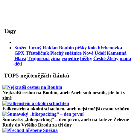
Tagy
Stožec
Luzný
Roklan
Boubín
pěšky
kolo
hřebenovka
GPX
Třístoličník
Plechý
sněžnice
Nové Údolí
Kamenná
Hlava
Trojmezná
zima
expedice
běžky
České Žleby
mapa
děti
TOP5 nejčtenějších článků
Nejkratší cestou na Boubín
, aneb Aneb sníh nesníh, jde to i v
zimě
Falkenstein a okolní schachten
, aneb nejstrmější cestou vzhůru
Šumavský „bikepacking“ – den první
, aneb na kole ze Železné
Rudy do Vyššího Brodu za tři dny