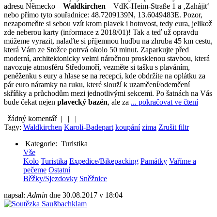
adresu Německo –
Waldkirchen
– VdK-Heim-Straße 1 a ‚Zahájit‘
nebo přímo tyto souřadnice: 48.7209139N, 13.6049483E. Pozor,
nezapomeňte si sebou vzít krom plavek i hotovost, tedy eura, jelikož
zde neberou karty (informace z 2018/01)! Tak a teď už opravdu
můžeme vyrazit, nalaďte si příjemnou hudbu na zhruba 45 km cestu,
která Vám ze Stožce potrvá okolo 50 minut. Zaparkujte před
moderní, architektonicky velmi náročnou prosklenou stavbou, která
navozuje atmosféru Středomoří, vezměte si tašku s plaváním,
peněženku s eury a hlase se na recepci, kde obdržíte na oplátku za
pár euro náramky na ruku, které slouží k uzamčení/odemčení
skříňky a průchodům mezi jednotlivými sekcemi. Po šatnách na Vás
bude čekat nejen
plavecký bazén
, ale za
... pokračovat ve čtení
žádný komentář |
|
|
Tagy:
Waldkirchen
Karoli-Badepart
koupání
zima
Zrušit filtr
Kategorie:
Turistika
Vše
Kolo
Turistika
Expedice/Bikepacking
Památky
Vaříme a
pečeme
Ostatní
Běžky/Sjezdovky
Sněžnice
napsal:
Admin
dne
30.08.2017 v 18:04