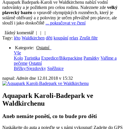
Aquapark Badepark-Karoli ve Waldkirchenu nabízí vodní
radovánky a je požitkem pro celou rodinu. Naleznete zde
velký
plavecký bazén
o vpravdě olympijských rozměrech, který je
solárně ohřívaný a z poloviny je určen převážně pro plavce, ale
slouží i jako doskočiště
... pokračovat ve čtení
žádný komentář |
|
|
Tagy:
léto
Waldkirchen
děti
koupání
relax
Zrušit filtr
Kategorie:
Ostatní
Vše
Kolo
Turistika
Expedice/Bikepacking
Památky
Vaříme a
pečeme
Ostatní
Běžky/Sjezdovky
Sněžnice
napsal:
Admin
dne
12.01.2018 v 15:32
Aquapark Karoli-Badepark ve
Waldkirchenu
Aneb nemáte ponětí, co to bude pro děti
Naskákejte do auta a pojeďte se s námi vykoupat! Zadejte do GPS