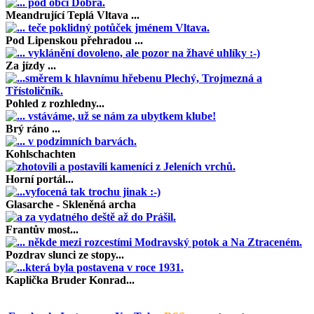
Meandrující Teplá Vltava ...
Pod Lipenskou přehradou ...
Za jízdy ...
Pohled z rozhledny...
Brý ráno ...
Kohlschachten
Horní portál...
Glasarche - Skleněná archa
Frantův most...
Pozdrav slunci ze stopy...
Kaplička Bruder Konrad...