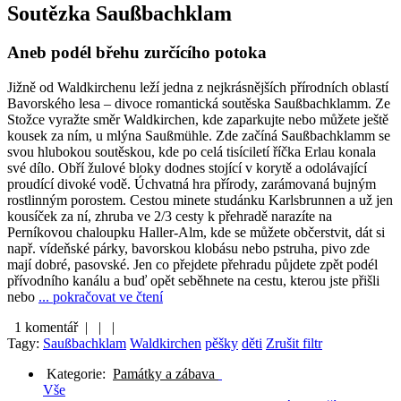
Soutězka Saußbachklam
Aneb podél břehu zurčícího potoka
Jižně od Waldkirchenu leží jedna z nejkrásnějších přírodních oblastí
Bavorského lesa – divoce romantická soutěska Saußbachklamm. Ze
Stožce vyražte směr Waldkirchen, kde zaparkujte nebo můžete ještě
kousek za ním, u mlýna Saußmühle. Zde začíná Saußbachklamm se
svou hlubokou soutěskou, kde po celá tisíciletí říčka Erlau konala
své dílo. Obří žulové bloky dodnes stojící v korytě a odolávající
proudící divoké vodě. Úchvatná hra přírody, zarámovaná bujným
rostlinným porostem. Cestou minete studánku Karlsbrunnen a už jen
kousíček za ní, zhruba ve 2/3 cesty k přehradě narazíte na
Perníkovou chaloupku Haller-Alm, kde se můžete občerstvit, dát si
např. vídeňské párky, bavorskou klobásu nebo pstruha, pivo zde
mají dobré, pasovské. Jen co přejdete přehradu půjdete zpět podél
přívodního kanálu a buď opět seběhnete na cestu, kterou jste přišli
nebo
... pokračovat ve čtení
1 komentář |
|
|
Tagy:
Saußbachklam
Waldkirchen
pěšky
děti
Zrušit filtr
Kategorie:
Památky a zábava
Vše