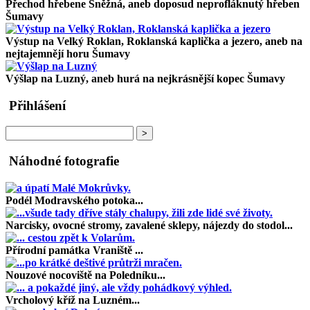
Přechod hřebene Sněžná
, aneb doposud neprofláknutý hřeben
Šumavy
Výstup na Velký Roklan, Roklanská kaplička a jezero
, aneb na
nejtajemnějí horu Šumavy
Výšlap na Luzný
, aneb hurá na nejkrásnější kopec Šumavy
Přihlášení
Náhodné fotografie
Podél Modravského potoka...
Narcisky, ovocné stromy, zavalené sklepy, nájezdy do stodol...
Přírodní památka Vraniště ...
Nouzové nocoviště na Poledníku...
Vrcholový kříž na Luzném...