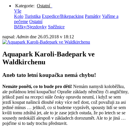
Kategorie:
Ostatní
Vše
Kolo
Turistika
Expedice/Bikepacking
Památky
Vaříme a
pečeme
Ostatní
Běžky/Sjezdovky
Sněžnice
napsal:
Admin
dne
26.05.2018 v 18:12
Aquapark Karoli-Badepark ve
Waldkirchenu
Aneb tato letní koupačka nemá chybu!
Nemáte ponětí, co to bude pro děti!
Nemám namysli koloběžku,
ale pořádnou letní koupačku! Oprašte základy němčiny či angličtiny,
jelikož paní na recepci stále česky opravdu neumí, i když se sem
jezdí koupat našinců dlouhé roky více než dost, což považuji za asi
jediné mínus … jelikož, co si budeme vyprávět, spousty lidí se sem
kvůli tomu zdráhá jet, ale to je zase jejich ostuda, že po letech se se
sousedy nedokáží alespoň v základech dorozumět. Ale to je jiná …
pojďme si to tady trochu představit.