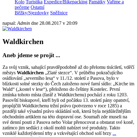
Kolo
Turistika
Expedice/Bikepacking
Památky
Vaříme a
pečeme
Ostatní
Běžky/Sjezdovky
Sněžnice
napsal:
Admin
dne
28.08.2017 v 20:09
Waldkirchen
Aneb jdeme se projít ...
Za svůj vznik, sahající pravděpodobně až do přelomu tisíciletí, vděčí
městys
Waldkirchen
„Zlaté stezce“. V průběhu pokračujícího
osídlování „severního lesa“ v 11./12. století z Pasova, bylo v
blízkosti solné stezky do Čech založeno nové farní sídlo: „Kirche im
Wald“ („kostel v lese“), přeloženo do češtiny Kostelec. První
zmínka tohoto místa (farář z Waldkirchenu) pochází z roku 1203.
Pasovští biskupové, kteří byli od počátku 13. století pány opatství,
propůjčili Waldkirchenu tržní právo (potvrzeno v roce 1285) a
později také výsadní právo skládání soli, která byla nejdůležitějším
obchodním artiklem na této dopravní ose. Soumaři zde museli na
své denní pouti z Pasova nebo Volar přenocovat a obstarat své koně,
zatímco jim sedláci z okolí mohli nabízet své produkty. Takto
vzniklé každotýdenní trhy a vzkvétající obchod solí brzy
...