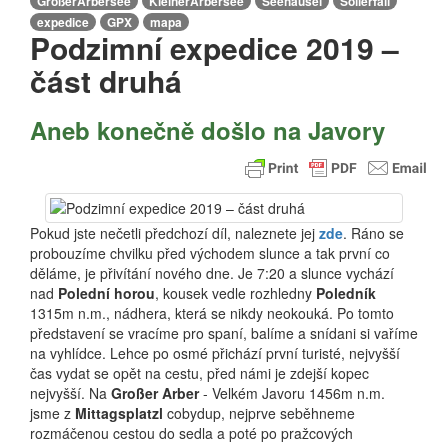
GroßerArbersee
KleinerArbersee
Seehäusel
Sollerfall
expedice
GPX
mapa
Podzimní expedice 2019 –
část druhá
Aneb konečně došlo na Javory
Pokud jste nečetli předchozí díl, naleznete jej
zde
. Ráno se
probouzíme chvilku před východem slunce a tak první co
děláme, je přivítání nového dne. Je 7:20 a slunce vychází
nad
Polední horou
, kousek vedle rozhledny
Poledník
1315m n.m., nádhera, která se nikdy neokouká. Po tomto
představení se vracíme pro spaní, balíme a snídani si vaříme
na vyhlídce. Lehce po osmé přichází první turisté, nejvyšší
čas vydat se opět na cestu, před námi je zdejší kopec
nejvyšší. Na
Großer Arber
- Velkém Javoru 1456m n.m.
jsme z
Mittagsplatzl
cobydup, nejprve seběhneme
rozmáčenou cestou do sedla a poté po pražcových