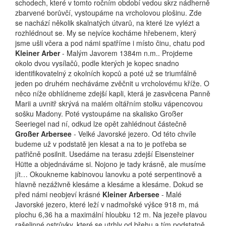
schodech, které v tomto ročním období vedou skrz nádherně
zbarvené borůvčí, vystoupáme na vrcholovou plošinu. Zde
se nachází několik skalnatých útvarů, na které lze vylézt a
rozhlédnout se. My se nejvíce kocháme hřebenem, který
jsme ušli včera a pod námi spatříme i místo činu, chatu pod
Kleiner Arber
- Malým Javorem 1384m n.m.. Projdeme
okolo dvou vysílačů, podle kterých je kopec snadno
identifikovatelný z okolních kopců a poté už se triumfálně
jeden po druhém necháváme zvěčnit u vrcholovému kříže. O
něco níže obhlídneme zdejší kapli, která je zasvěcena Panně
Marii a uvnitř skrývá na malém oltářním stolku vápencovou
sošku Madony. Poté vystoupáme na skalisko Großer
Seeriegel nad ní, odkud lze opět zahlédnout částečně
Großer Arbersee
- Velké Javorské jezero. Od této chvíle
budeme už v podstatě jen klesat a na to je potřeba se
patřičně posilnit. Usedáme na terasu zdejší Eisensteiner
Hütte a objednáváme si. Nojono je tady krásně, ale musíme
jít… Okoukneme kabinovou lanovku a poté serpentinově a
hlavně nezáživně klesáme a klesáme a klesáme. Dokud se
před námi neobjeví krásné
Kleiner Arbersee
- Malé
Javorské jezero, které leží v nadmořské výšce 918 m, má
plochu 6,36 ha a maximální hloubku 12 m. Na jezeře plavou
rašelinné ostrůvky, které se utrhly od břehu a tím podstatně