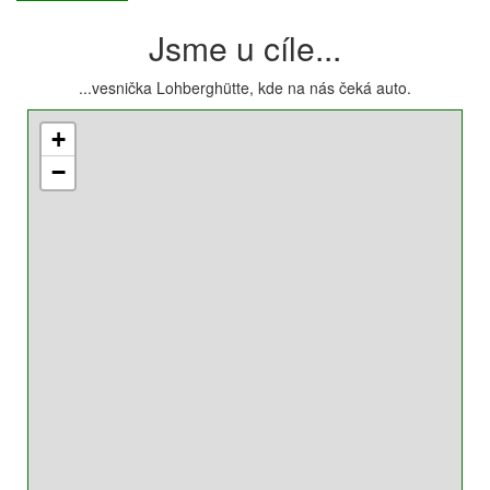
Jsme u cíle...
...vesnička Lohberghütte, kde na nás čeká auto.
+
−