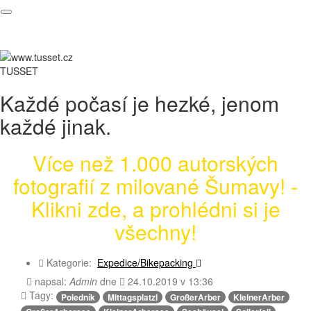
TUSSET
Každé počasí je hezké, jenom
každé jinak.
Více než 1.000 autorských
fotografií z milované Šumavy! -
Klikni zde, a prohlédni si je
všechny!
Kategorie:
Expedice/Bikepacking
napsal:
Admin
dne
24.10.2019 v 13:36
Tagy:
Poledník
Mittagsplatzl
GroßerArber
KleinerArber