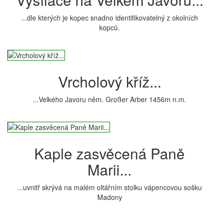
...dle kterých je kopec snadno identifikovatelný z okolních
kopců.
Vrcholový kříž...
...Velkého Javoru něm. Großer Arber 1456m n.m.
Kaple zasvěcená Paně
Marii...
...uvnitř skrývá na malém oltářním stolku vápencovou sošku
Madony