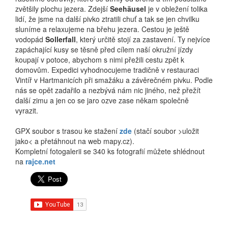
zvětšily plochu jezera. Zdejší
Seehäusel
je v obležení tolika
lidí, že jsme na další pivko ztratili chuť a tak se jen chvilku
sluníme a relaxujeme na břehu jezera. Cestou je ještě
vodopád
Sollerfall
, který určitě stojí za zastavení. Ty nejvíce
zapáchající kusy se těsně před cílem naší okružní jízdy
koupají v potoce, abychom s nimi přežili cestu zpět k
domovům. Expedici vyhodnocujeme tradičně v restauraci
Vintíř v Hartmanicích při smažáku a závěrečném pivku. Podle
nás se opět zadařilo a nezbývá nám nic jiného, než přežít
další zimu a jen co se jaro ozve zase někam společně
vyrazit.
GPX soubor s trasou ke stažení
zde
(stačí soubor >uložit
jako< a přetáhnout na web mapy.cz).
Kompletní fotogalerii se 340 ks fotografií můžete shlédnout
na
rajce.net