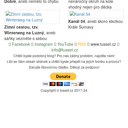
Dobré
, aneb nemělo to chybu
nenáročný okruh na kole
vhodný nejen pro děcka
Kanál 54
, aneb skoro stezkou
Zimní cestou, tzv.
Krále Šumavy
Winterweg na Luzný
, aneb
sáňky vezměte s sebou
Facebook
Instagram
YouTube
RSS
www.tusset.cz
info@tusset.cz
Chtěli byste podobný blog? Pro nás žádný problém, napište nám!
Líbí se Vám obsah stránek a chtěli byste přispět na jejich tvorbu a provoz?
Darujte libovolnou částku. Děkuji za podporu!
Copyright © tusset
.
cz 2017-24