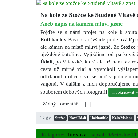
Na kole ze Stožce ke Studené Vltavě 
Aneb nápis na kameni mluví jasně
Pojďte se s námi projet na kole k sout
Rothbach
v Bavorsku (všude jinde uvádějí 
ale kámen na místě mluví jasně. Ze
Stožce
j
uježděné šotolině. Vyjíždíme od parkoviš
Údolí
, po Vltavské, která ale už není tak r
cesta už mírně vlní a vyvrcholí výšlap
odfrknout a občerstvit se buď v jediném m
vagónů. V dalším z nich doporučujeme na
souborem dobových fotografií
... pokračovat v
žádný komentář |
|
|
Tagy:
Stožec
NovéÚdolí
Haidmühle
KalteMoldau
Kategorie:
Turistika
napsal:
Admin
dne
11