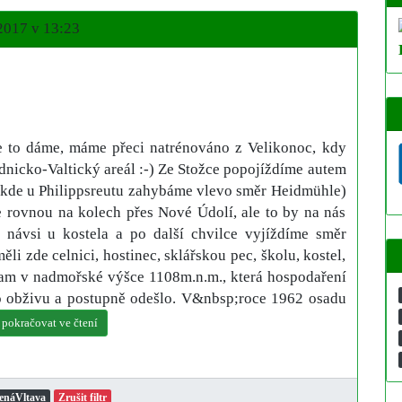
2017 v 13:23
že to dáme, máme přeci natrénováno z Velikonoc, kdy
ednicko-Valtický areál :-) Ze Stožce popojíždíme autem
 kde u Philippsreutu zahybáme vlevo směr Heidmühle)
ce rovnou na kolech přes Nové Údolí, ale to by na nás
návsi u kostela a po další chvilce vyjíždíme směr
 měli zde celnici, hostinec, sklářskou pec, školu, kostel,
am v nadmořské výšce 1108m.n.m., která hospodaření
o obživu a postupně odešlo. V&nbsp;roce 1962 osadu
. pokračovat ve čtení
enáVltava
Zrušit filtr