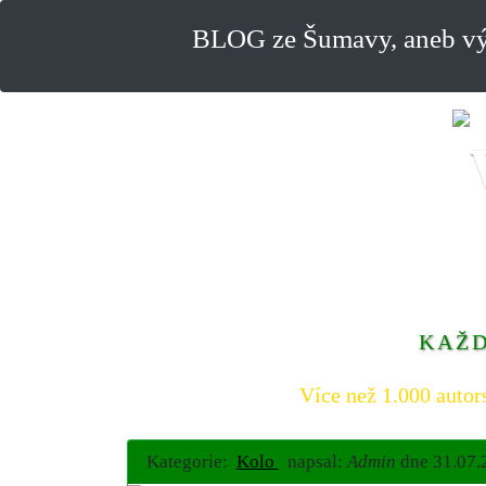
BLOG ze Šumavy, aneb výl
KAŽD
Více než 1.000 autor
Kategorie:
Kolo
napsal:
Admin
dne
31.07.