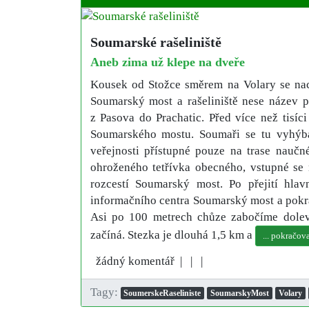
Soumarské rašeliniště
Aneb zima už klepe na dveře
Kousek od Stožce směrem na Volary se nac
Soumarský most a rašeliniště nese název po
z Pasova do Prachatic. Před více než tisíc
Soumarského mostu. Soumaři se tu vyhýba
veřejnosti přístupné pouze na trase naučn
ohroženého tetřívka obecného, vstupné se 
rozcestí Soumarský most. Po přejití hlav
informačního centra Soumarský most a pokra
Asi po 100 metrech chůze zabočíme doleva
začíná. Stezka je dlouhá 1,5 km a
... pokračova
žádný komentář |
|
|
Tagy:
SoumerskeRaseliniste
SoumarskyMost
Volary