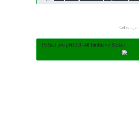
Celkem je n
Počasí pro příštích
48 hodin
ve Stožci