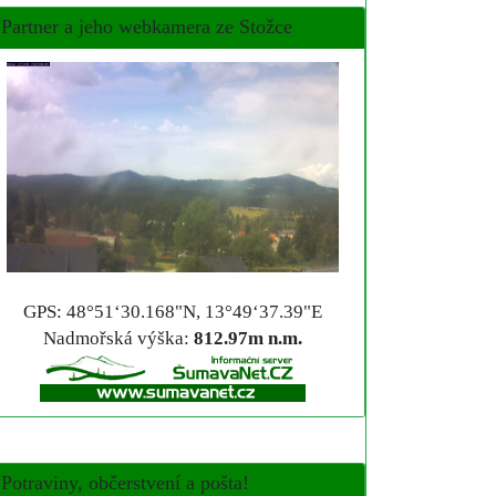
Partner a jeho webkamera ze Stožce
GPS: 48°51‘30.168"N, 13°49‘37.39"E
Nadmořská výška:
812.97m n.m.
Potraviny, občerstvení a pošta!