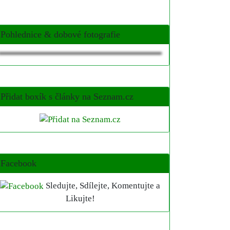
Pohlednice & dobové fotografie
Přidat boxík s články na Seznam.cz
Facebook
Sledujte, Sdílejte, Komentujte a
Likujte!