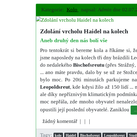
Kategorie:
Kolo
napsal:
Admin
dne
02.07.
Zdolání vrcholu Haidel na kolech
Aneb druhý den nás bolí vše
Pro tentokrát si bereme kola a říkáme si, 
jsme naposledy na kolech tři dny brázdili L
do nedalekého
Bischofsreutu
(přes Strážný,
... ano máte pravdu, dalo by se už ze Stož
bylo moc. Po 20ti minutách parkujeme na 
Leopoldsreut
, kde kdysi žilo až 150 lidí ...
ale díky nepříznivým klimatickým podmínk
moc nepřála, zde mnoho obyvatel nenalezl
opustili její poslední obyvatelé. Zaniklou
..
žádný komentář |
|
|
Tagy:
kolo
Haidel
Bischofsreut
Leopoldsreut
Stud