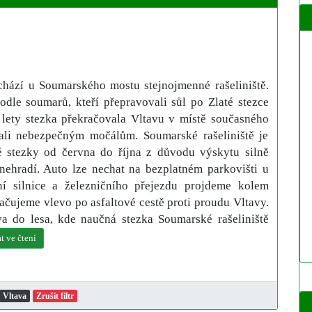
hází u Soumarského mostu stejnojmenné rašeliniště.
dle soumarů, kteří přepravovali sůl po Zlaté stezce
i lety stezka překračovala Vltavu v místě současného
li nebezpečným močálům. Soumarské rašeliniště je
é stezky od června do října z důvodu výskytu silně
nehradí. Auto lze nechat na bezplatném parkovišti u
ní silnice a železničního přejezdu projdeme kolem
čujeme vlevo po asfaltové cestě proti proudu Vltavy.
 do lesa, kde naučná stezka Soumarské rašeliniště
t ve čtení
Vltava
Zrušit filtr