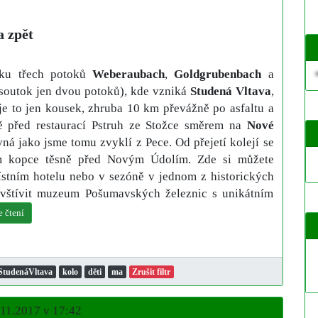
a zpět
oku třech potoků
Weberaubach
,
Goldgrubenbach
a
soutok jen dvou potoků), kde vzniká
Studená Vltava
,
e to jen kousek, zhruba 10 km převážně po asfaltu a
tě před restaurací Pstruh ze Stožce směrem na
Nové
ovná jako jsme tomu zvyklí z Pece. Od přejetí kolejí se
em kopce těsně před Novým Údolím. Zde si můžete
ístním hotelu nebo v sezóně v jednom z historických
vštívit muzeum Pošumavských železnic s unikátním
e čtení
StudenáVltava
kolo
děti
ma
Zrušit filtr
.11.2017 v 17:42