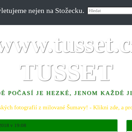
etujeme nejen na Stožecku.
TUSSET
É POČASÍ JE HEZKÉ, JENOM KAŽDÉ J
ských fotografií z milované Šumavy! - Klikni zde, a pro
2018 v 19:08