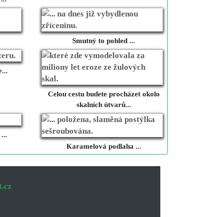
Smutný to pohled ...
...
Celou cestu budete procházet okolo
skalních útvarů...
...
Karamelová podlaha ...
t.cz