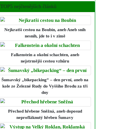
TOP5 nejčtenějších článků
Nejkratší cestou na Boubín
, aneb Aneb sníh
nesníh, jde to i v zimě
Falkenstein a okolní schachten
, aneb
nejstrmější cestou vzhůru
Šumavský „bikepacking“ – den první
, aneb na
kole ze Železné Rudy do Vyššího Brodu za tři
dny
Přechod hřebene Sněžná
, aneb doposud
neprofláknutý hřeben Šumavy