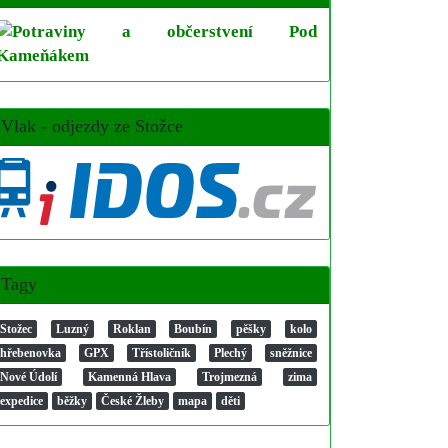
Vlak - odjezdy ze Stožce
Tagy
Stožec
Luzný
Roklan
Boubín
pěšky
kolo
hřebenovka
GPX
Třístoličník
Plechý
sněžnice
Nové Údolí
Kamenná Hlava
Trojmezná
zima
expedice
běžky
České Žleby
mapa
děti