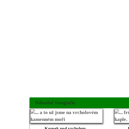
Náhodné fotografie
Kousek pod vrcholem ...
J