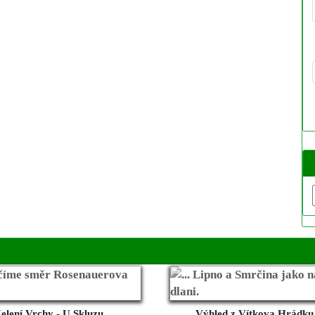
elení Vrchy - U Skluzu ...
Výhled z Vítkova Hrádku 