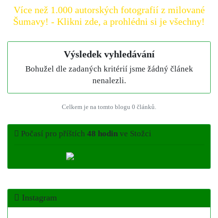
Více než 1.000 autorských fotografií z milované
Šumavy! - Klikni zde, a prohlédni si je všechny!
Výsledek vyhledávání
Bohužel dle zadaných kritérií jsme žádný článek
nenalezli.
Celkem je na tomto blogu 0 článků.
Počasí pro příštích
48 hodin
ve Stožci
Instagram