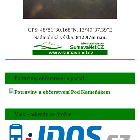
GPS: 48°51‘30.168"N, 13°49‘37.39"E
Nadmořská výška:
812.97m n.m.
Potraviny, občerstvení a pošta!
Vlak - odjezdy ze Stožce