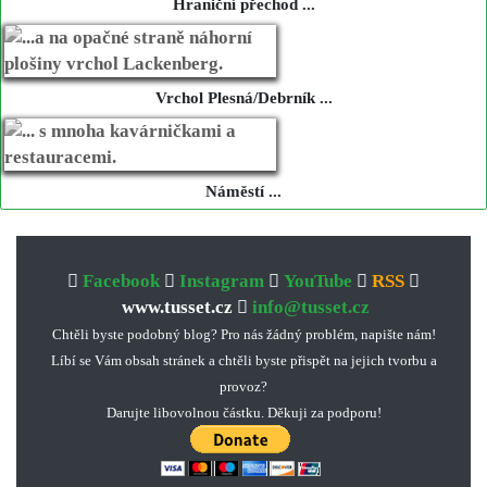
Hraniční přechod ...
Vrchol Plesná/Debrník ...
Náměstí ...
Facebook
Instagram
YouTube
RSS
www.tusset.cz
info@tusset.cz
Chtěli byste podobný blog? Pro nás žádný problém, napište nám!
Líbí se Vám obsah stránek a chtěli byste přispět na jejich tvorbu a
provoz?
Darujte libovolnou částku. Děkuji za podporu!