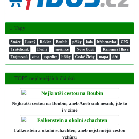
Tagy
Stožec
Luzný
Roklan
Boubín
pěšky
kolo
hřebenovka
GPX
Třístoličník
Plechý
sněžnice
Nové Údolí
Kamenná Hlava
Trojmezná
zima
expedice
běžky
České Žleby
mapa
děti
TOP5 nejčtenějších článků
Nejkratší cestou na Boubín
, aneb Aneb sníh nesníh, jde to
i v zimě
Falkenstein a okolní schachten
, aneb nejstrmější cestou
vzhůru