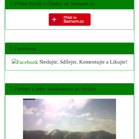
Přidat boxík s články na Seznam.cz
Facebook
Sledujte, Sdílejte, Komentujte a Likujte!
Partner a jeho webkamera ze Stožce