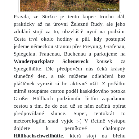
Pravda, ze Stožce je tento kopec trochu dál,
prakticky až na úrovni Železné Rudy, ale jeho
zdolání stojí za to, obzvláště nyní na podzim.
Cesta trvá okolo hodiny a půl, kdy postupně
jedeme německou stranou přes Freyung, Grafenau,
Spiegelau, Frauenau, Buchenau a parkujeme na
Wanderparkplatz Scheuereck
kousek za
Spiegelhütte. Dle předpovědi nás čeká krásný
slunečný den, a tak můžeme odlehčeni bez
pláštěnek vyrazit si ho aktivně užít. Z počátku
mírně stoupáme cestou podél kaskádového potoka
Großer Höllbach podzimním listím zapadanou
cestou s tím, že do zad už se nám začíná opírat
předpovídané slunce. Super, tentokrát to
meteorologům snad vyjde :-) V třetině výstupu
dojdete k perníkové chaloupce
Höllbachschwellhütte
, která stojí na břehu