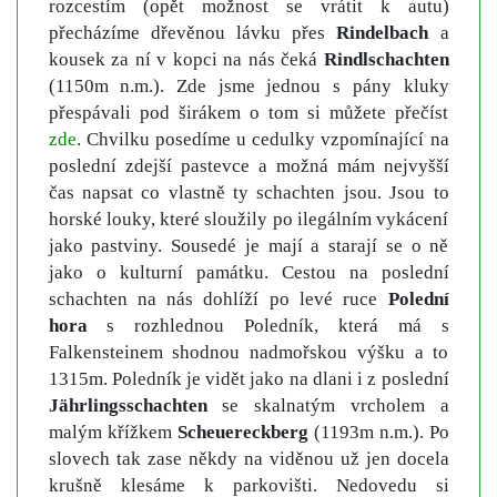
rozcestím (opět možnost se vrátit k autu)
přecházíme dřevěnou lávku přes
Rindelbach
a
kousek za ní v kopci na nás čeká
Rindlschachten
(1150m n.m.). Zde jsme jednou s pány kluky
přespávali pod širákem o tom si můžete přečíst
zde
. Chvilku posedíme u cedulky vzpomínající na
poslední zdejší pastevce a možná mám nejvyšší
čas napsat co vlastně ty schachten jsou. Jsou to
horské louky, které sloužily po ilegálním vykácení
jako pastviny. Sousedé je mají a starají se o ně
jako o kulturní památku. Cestou na poslední
schachten na nás dohlíží po levé ruce
Polední
hora
s rozhlednou Poledník, která má s
Falkensteinem shodnou nadmořskou výšku a to
1315m. Poledník je vidět jako na dlani i z poslední
Jährlingsschachten
se skalnatým vrcholem a
malým křížkem
Scheuereckberg
(1193m n.m.). Po
slovech tak zase někdy na viděnou už jen docela
krušně klesáme k parkovišti. Nedovedu si