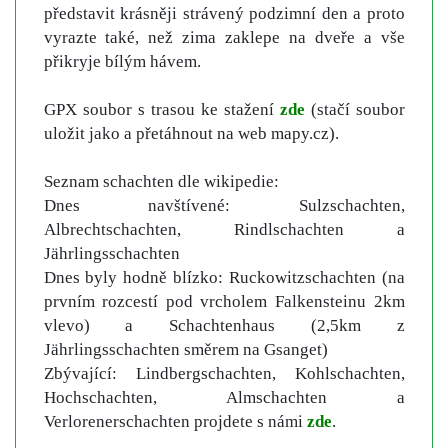
představit krásněji strávený podzimní den a proto
vyrazte také, než zima zaklepe na dveře a vše
přikryje bílým hávem.
GPX soubor s trasou ke stažení
zde
(stačí soubor
uložit jako a přetáhnout na web mapy.cz).
Seznam schachten dle wikipedie:
Dnes navštívené: Sulzschachten,
Albrechtschachten, Rindlschachten a
Jährlingsschachten
Dnes byly hodně blízko: Ruckowitzschachten (na
prvním rozcestí pod vrcholem Falkensteinu 2km
vlevo) a Schachtenhaus (2,5km z
Jährlingsschachten směrem na Gsanget)
Zbývající: Lindbergschachten, Kohlschachten,
Hochschachten, Almschachten a
Verlorenerschachten projdete s námi
zde
.