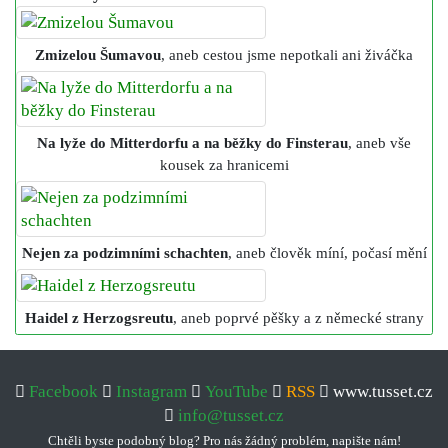
Zmizelou Šumavou
, aneb cestou jsme nepotkali ani živáčka
Na lyže do Mitterdorfu a na běžky do Finsterau
, aneb vše
kousek za hranicemi
Nejen za podzimními schachten
, aneb člověk míní, počasí mění
Haidel z Herzogsreutu
, aneb poprvé pěšky a z německé strany
Facebook
Instagram
YouTube
RSS
www.tusset.cz
info@tusset.cz
Chtěli byste podobný blog? Pro nás žádný problém, napište nám!