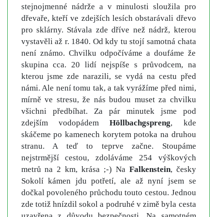
stejnojmenné nádrže a v minulosti sloužila pro
dřevaře, kteří ve zdejších lesích obstarávali dřevo
pro sklárny. Stávala zde dříve než nádrž, kterou
vystavěli až r. 1840. Od kdy tu stojí samotná chata
není známo. Chvilku odpočíváme a doufáme že
skupina cca. 20 lidí nejspíše s průvodcem, na
kterou jsme zde narazili, se vydá na cestu před
námi. Ale není tomu tak, a tak vyrážíme před nimi,
mírně ve stresu, že nás budou muset za chvilku
všichni předbíhat. Za pár minutek jsme pod
zdejším vodopádem
Höllbachgspreng
, kde
skáčeme po kamenech korytem potoka na druhou
stranu. A teď to teprve začne. Stoupáme
nejstrmější cestou, zdoláváme 254 výškových
metrů na 2 km, krása ;-) Na
Falkenstein
, česky
Sokolí kámen jdu potřetí, ale až nyní jsem se
dočkal povoleného průchodu touto cestou. Jednou
zde totiž hnízdil sokol a podruhé v zimě byla cesta
uzavřena z důvodu bezpečnosti. Na samotném