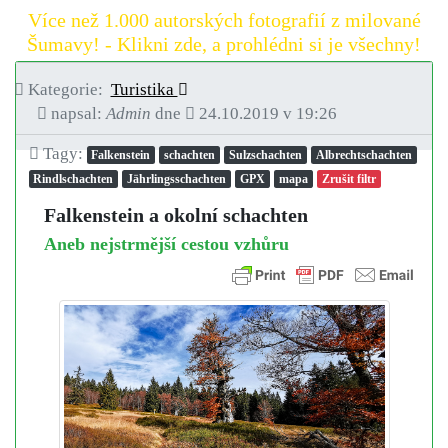
Více než 1.000 autorských fotografií z milované
Šumavy! - Klikni zde, a prohlédni si je všechny!
Kategorie:
Turistika
napsal:
Admin
dne
24.10.2019 v 19:26
Tagy:
Falkenstein
schachten
Sulzschachten
Albrechtschachten
Rindlschachten
Jährlingsschachten
GPX
mapa
Zrušit filtr
Falkenstein a okolní schachten
Aneb nejstrmější cestou vzhůru