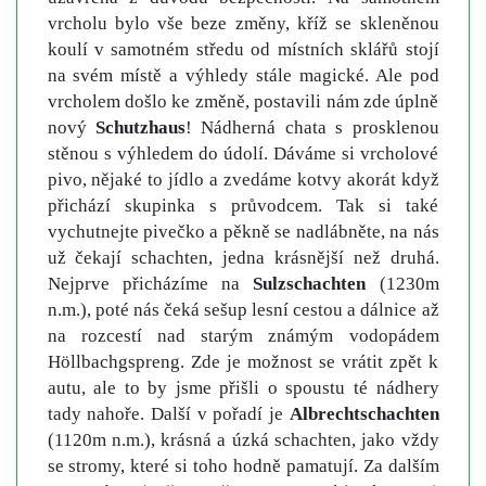
vrcholu bylo vše beze změny, kříž se skleněnou
koulí v samotném středu od místních sklářů stojí
na svém místě a výhledy stále magické. Ale pod
vrcholem došlo ke změně, postavili nám zde úplně
nový
Schutzhaus
! Nádherná chata s prosklenou
stěnou s výhledem do údolí. Dáváme si vrcholové
pivo, nějaké to jídlo a zvedáme kotvy akorát když
přichází skupinka s průvodcem. Tak si také
vychutnejte pivečko a pěkně se nadlábněte, na nás
už čekají schachten, jedna krásnější než druhá.
Nejprve přicházíme na
Sulzschachten
(1230m
n.m.), poté nás čeká sešup lesní cestou a dálnice až
na rozcestí nad starým známým vodopádem
Höllbachgspreng. Zde je možnost se vrátit zpět k
autu, ale to by jsme přišli o spoustu té nádhery
tady nahoře. Další v pořadí je
Albrechtschachten
(1120m n.m.), krásná a úzká schachten, jako vždy
se stromy, které si toho hodně pamatují. Za dalším