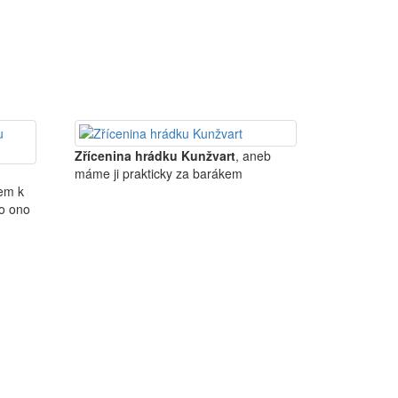
Zřícenina hrádku Kunžvart
, aneb
máme ji prakticky za barákem
kem k
lo ono