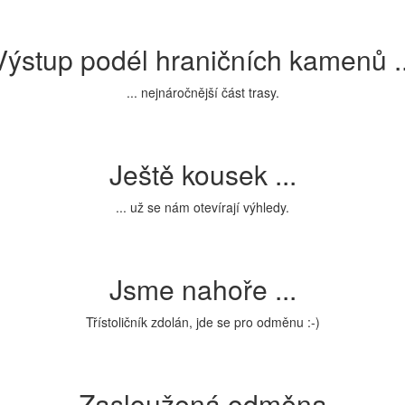
Výstup podél hraničních kamenů ..
... nejnáročnější část trasy.
Ještě kousek ...
... už se nám otevírají výhledy.
Jsme nahoře ...
Třístoličník zdolán, jde se pro odměnu :-)
Zasloužená odměna