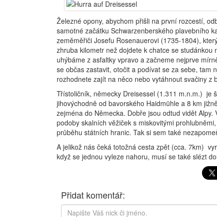
Železné opony, abychom přišli na první rozcestí, o
samotné začátku Schwarzenberského plavebního kanál
zeměměřiči Josefu Rosenauerovi (1735-1804), který 
zhruba kilometr než dojdete k chatce se studánkou n
uhýbáme z asfaltky vpravo a začneme nejprve mírně,
se občas zastavit, otočit a podívat se za sebe, tam
rozhodnete zajít na něco nebo vytáhnout svačiny z b
Třístoličník, německy Dreisessel (1.311 m.n.m.) je 
jihovýchodně od bavorského Haidmühle a 8 km jižně
zejména do Německa. Dobře jsou odtud vidět Alpy. Vr
podoby skalních věžiček s miskovitými prohlubněmi, j
průběhu státních hranic. Tak si sem také nezapomeň
A jelikož nás čeká totožná cesta zpět (cca. 7km) vyr
když se jednou vyleze nahoru, musí se také slézt do
Přidat komentář: