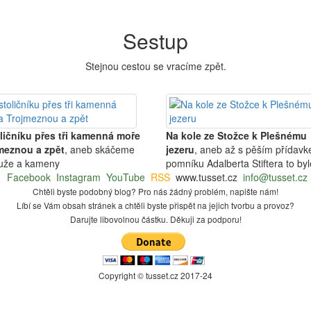
Sestup
Stejnou cestou se vracíme zpět.
oličníku přes tři kamenná moře
Na kole ze Stožce k Plešnému
meznou a zpět
, aneb skáčeme
jezeru
, aneb až s pěším přídav
luže a kameny
pomníku Adalberta Stiftera to by
Facebook
Instagram
YouTube
RSS
www.tusset.cz
info@tusset.cz
Chtěli byste podobný blog? Pro nás žádný problém, napište nám!
Líbí se Vám obsah stránek a chtěli byste přispět na jejich tvorbu a provoz?
Darujte libovolnou částku. Děkuji za podporu!
Copyright © tusset
.
cz 2017-24