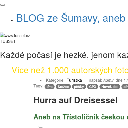
BLOG ze Šumavy, aneb v
TUSSET
Každé počasí je hezké, jenom kaž
Více než 1.000 autorských fotog
Kategorie:
Turistika
napsal:
Admin
dne
17
Tagy:
léto
Stožec
pěšky
GPX
NovéÚdolí
dět
Hurra auf Dreisessel
Aneb na Třístoličník českou