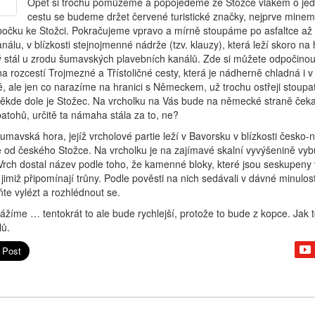
Opět si trochu pomůžeme a popojedeme ze Stožce vlakem o jedn
cestu se budeme držet červené turistické značky, nejprve mine
dbočku ke Stožci. Pokračujeme vpravo a mírně stoupáme po asfaltce až 
u, v blízkosti stejnojmenné nádrže (tzv. klauzy), která leží skoro na
stál u zrodu šumavských plavebních kanálů. Zde si můžete odpočinout 
a rozcestí Trojmezné a Třístoličné cesty, která je nádherně chladná i 
 ale jen co narazíme na hranici s Německem, už trochu ostřeji stoupa
 někde dole je Stožec. Na vrcholku na Vás bude na německé straně čeka
atohů, určitě ta námaha stála za to, ne?
šumavská hora, jejíž vrcholové partie leží v Bavorsku v blízkosti česko
 od českého Stožce. Na vrcholku je na zajímavé skalní vyvýšenině vy
ch dostal název podle toho, že kamenné bloky, které jsou seskupeny v 
imiž připomínají trůny. Podle pověsti na nich sedávali v dávné minulos
te vylézt a rozhlédnout se.
ážíme … tentokrát to ale bude rychlejší, protože to bude z kopce. Jak t
lů.