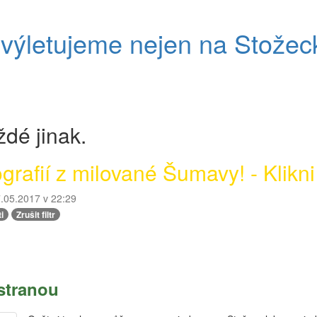
ýletujeme nejen na Stožec
dé jinak.
rafií z milované Šumavy! - Klikni
.05.2017 v 22:29
i
Zrušit filtr
 stranou