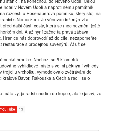
u stanici, na konečnou, do Nového Údolí. Celou
me hotel v Novém Údolí a naproti němu památník
na rozcestí u Rosenauerova pomníku, který stojí na
 hranici s Německem. Je věnován inženýrovi a
před další částí cesty, která se moc nezmění ještě
v horkém dni. A až nyní začne ta pravá zábava,
t. Hranice nás doprovodí až do cíle, nezapomeňte
t restaurace s prodejnou suvenýrů. Ať už se
-německé hranice. Nachází se 5 kilometrů
budováno vyhlídkové místo s velmi pěknými výhledy
trojici u vrcholku, vymodelovalo zvětrávání do
ti králové Bavor, Rakouska a Čech a radili se o
o máte vy, já radši chodím do kopce, ale je jasný, že