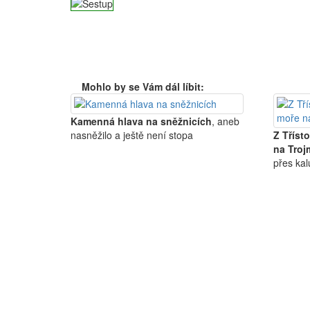
Mohlo by se Vám dál líbit:
Kamenná hlava na sněžnicích
, aneb
nasněžilo a ještě není stopa
Z Tříst
na Troj
přes ka