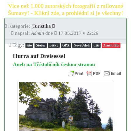
Více než 1.000 autorských fotografií z milované
Šumavy! - Klikni zde, a prohlédni si je všechny!
Kategorie:
Turistika
napsal:
Admin
dne
17.05.2017 v 22:29
Tagy:
léto
Stožec
pěšky
GPX
NovéÚdolí
děti
Zrušit filtr
Hurra auf Dreisessel
Aneb na Třístoličník českou stranou