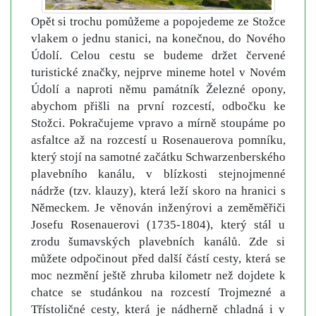
Opět si trochu pomůžeme a popojedeme ze Stožce
vlakem o jednu stanici, na konečnou, do Nového
Údolí. Celou cestu se budeme držet červené
turistické značky, nejprve mineme hotel v Novém
Údolí a naproti němu památník Železné opony,
abychom přišli na první rozcestí, odbočku ke
Stožci. Pokračujeme vpravo a mírně stoupáme po
asfaltce až na rozcestí u Rosenauerova pomníku,
který stojí na samotné začátku Schwarzenberského
plavebního kanálu, v blízkosti stejnojmenné
nádrže (tzv. klauzy), která leží skoro na hranici s
Německem. Je věnován inženýrovi a zeměměřiči
Josefu Rosenauerovi (1735-1804), který stál u
zrodu šumavských plavebních kanálů. Zde si
můžete odpočinout před další částí cesty, která se
moc nezmění ještě zhruba kilometr než dojdete k
chatce se studánkou na rozcestí Trojmezné a
Třístoličné cesty, která je nádherně chladná i v