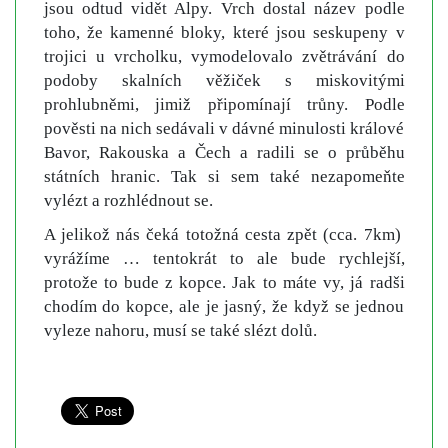
jsou odtud vidět Alpy. Vrch dostal název podle
toho, že kamenné bloky, které jsou seskupeny v
trojici u vrcholku, vymodelovalo zvětrávání do
podoby skalních věžiček s miskovitými
prohlubněmi, jimiž připomínají trůny. Podle
pověsti na nich sedávali v dávné minulosti králové
Bavor, Rakouska a Čech a radili se o průběhu
státních hranic. Tak si sem také nezapomeňte
vylézt a rozhlédnout se.
A jelikož nás čeká totožná cesta zpět (cca. 7km)
vyrážíme … tentokrát to ale bude rychlejší,
protože to bude z kopce. Jak to máte vy, já radši
chodím do kopce, ale je jasný, že když se jednou
vyleze nahoru, musí se také slézt dolů.