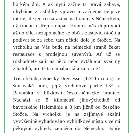
horkém dni. A až nyní začne ta pravá zábava,
uhýbáme z asfaltky vpravo a začneme nejprve
mírně, ale jen co narazíme na hranici s Německem,
už trochu ostřeji stoupat. Hranice nás doprovodí
až do cíle, nezapomeňte se občas zastavit, otočit a
podívat se za sebe, tam někde dole je Stožec. Na
vrcholku na Vás bude na německé straně čekat
restaurace s prodejnou suvenýrů. Ať už se
rozhodnete zajít na něco nebo vytáhnout svačiny
z batohů, určitě ta námaha stála za to, ne?
Třístoličník, německy Dreisessel (1.311 m.n.m.) je
šumavská hora, jejíž vrcholové partie leží v
Bavorsku v blízkosti česko-německé hranice.
Nachází se 5 kilometrů jihovýchodně od
bavorského Haidmühle a 8 km jižně od českého
Stožce. Na vrcholku je na zajímavé skalní
vyvýšenině vybudováno vyhlídkové místo s velmi
pěknými výhledy zejména do Německa. Dobře