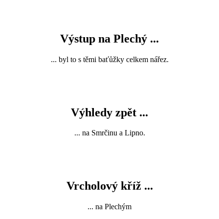
Výstup na Plechý ...
... byl to s těmi baťůžky celkem nářez.
Výhledy zpět ...
... na Smrčinu a Lipno.
Vrcholový kříž ...
... na Plechým