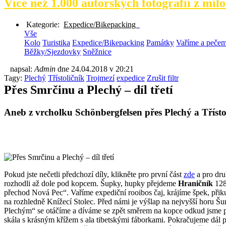
Více než 1.000 autorských fotografií z milo
Kategorie:
Expedice/Bikepacking
Vše
Kolo
Turistika
Expedice/Bikepacking
Památky
Vaříme a peče
Běžky/Sjezdovky
Sněžnice
napsal:
Admin
dne
24.04.2018 v 20:21
Tagy:
Plechý
Třístoličník
Trojmezí
expedice
Zrušit filtr
Přes Smrčinu a Plechý – díl třetí
Aneb z vrcholku Schönbergfelsen přes Plechý a Tříst
Pokud jste nečetli předchozí díly, klikněte pro první část
zde
a pro dr
rozhodli až dole pod kopcem. Šupky, hupky přejdeme
Hraničník
128
přechod Nová Pec“. Vaříme expediční rooibos čaj, krájíme špek, při
na rozhledně Knížecí Stolec. Před námi je výšlap na nejvyšší horu Š
Plechým“ se otáčíme a díváme se zpět směrem na kopce odkud jsme při
skála s krásným křížem s ala tibetskými fáborkami. Pokračujeme dál 