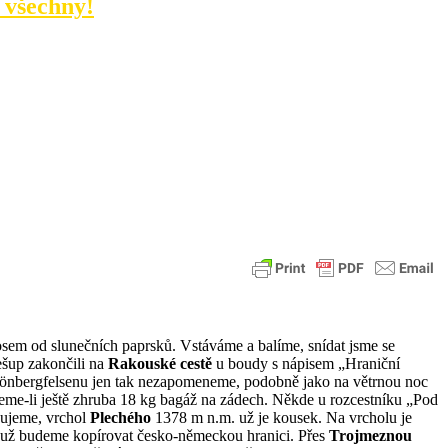
e všechny!
nosem od slunečních paprsků. Vstáváme a balíme, snídat jsme se
šup zakončili na
Rakouské cestě
u boudy s nápisem „Hraniční
chönbergfelsenu jen tak nezapomeneme, podobně jako na větrnou noc
teme-li ještě zhruba 18 kg bagáž na zádech. Někde u rozcestníku „Pod
čujeme, vrchol
Plechého
1378 m n.m. už je kousek. Na vrcholu je
už budeme kopírovat česko-německou hranici. Přes
Trojmeznou