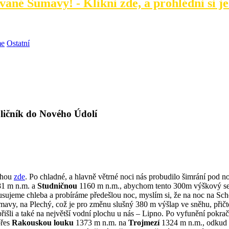
vané Šumavy! - Klikni zde, a prohlédni si j
me
Ostatní
oličník do Nového Údolí
uhou
zde
. Po chladné, a hlavně větrné noci nás probudilo šimrání pod 
1 m n.m. a
Studničnou
1160 m n.m., abychom tento 300m výškový se
kusujeme chleba a probíráme předešlou noc, myslím si, že na noc na S
umavy, na Plechý, což je pro změnu slušný 380 m výšlap ve sněhu, přič
šli a také na největší vodní plochu u nás – Lipno. Po vyfunění pokra
přes
Rakouskou louku
1373 m n.m. na
Trojmezí
1324 m n.m., odkud 