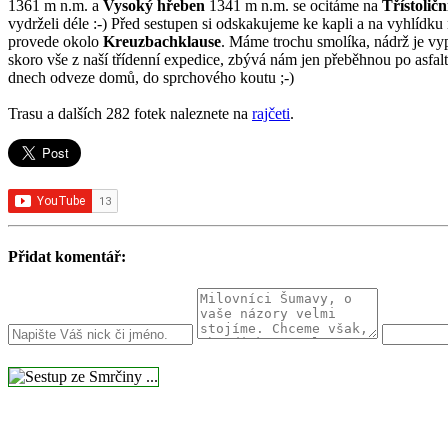
1361 m n.m. a
Vysoký hřeben
1341 m n.m. se ocitáme na
Třístolič
vydrželi déle :-) Před sestupen si odskakujeme ke kapli a na vyhlídku
provede okolo
Kreuzbachklause
. Máme trochu smolíka, nádrž je vyp
skoro vše z naší třídenní expedice, zbývá nám jen přeběhnou po asfal
dnech odveze domů, do sprchového koutu ;-)
Trasu a dalších 282 fotek naleznete na
rajčeti
.
Přidat komentář: