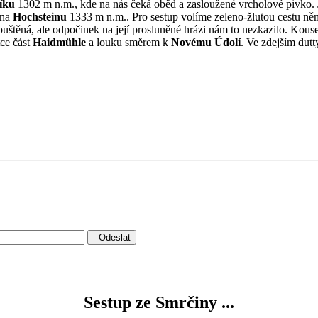
níku
1302 m n.m., kde na nás čeká oběd a zasloužené vrcholové pivko. 
 na
Hochsteinu
1333 m n.m.. Pro sestup volíme zeleno-žlutou cestu ně
uštěná, ale odpočinek na její prosluněné hrázi nám to nezkazilo. Kouse
tce část
Haidmühle
a louku směrem k
Novému Údolí
. Ve zdejším dut
Odeslat
Sestup ze Smrčiny ...