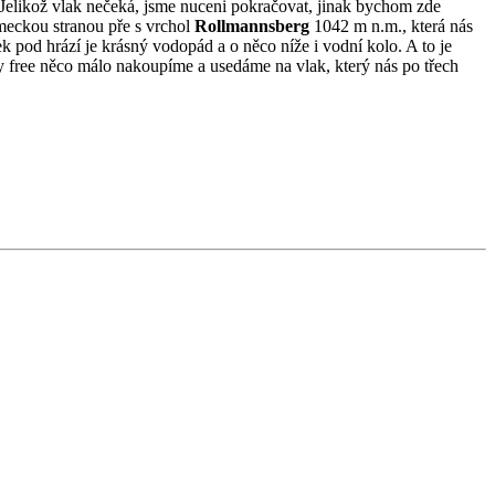
Jelikož vlak nečeká, jsme nuceni pokračovat, jinak bychom zde
meckou stranou pře s vrchol
Rollmannsberg
1042 m n.m., která nás
k pod hrází je krásný vodopád a o něco níže i vodní kolo. A to je
ty free něco málo nakoupíme a usedáme na vlak, který nás po třech