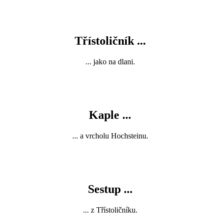
Třístoličník ...
... jako na dlani.
Kaple ...
... a vrcholu Hochsteinu.
Sestup ...
... z Třístoličníku.