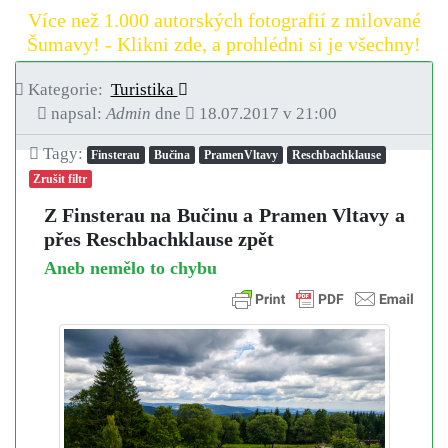
Více než 1.000 autorských fotografií z milované
Šumavy! - Klikni zde, a prohlédni si je všechny!
Kategorie:
Turistika
napsal:
Admin
dne
18.07.2017 v 21:00
Tagy:
Finsterau
Bučina
PramenVltavy
Reschbachklause
Zrušit filtr
Z Finsterau na Bučinu a Pramen Vltavy a
přes Reschbachklause zpět
Aneb nemělo to chybu