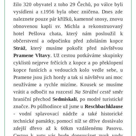
žilo 320 obyvatel z toho 29 Čechů, po válce byli
vysídleni a r.1956 byla obec zničena. Dnes zde
naleznete pouze pár křížků, kamenné snosy, znovu
obnovenou kapli sv. Michla a rekonstruovaný
hotel Pešlova chata, který nám posloužil k
občerstvení a odpočinku před zdoláním kopce
Stráž
, který musíme pokořit před návštěvou
Pramene Vltavy
. Už cestou potkáváme skupinky
cyklistů nejprve frčících z kopce a po překlopení
kopce funících a vedoucích kolo vedle sebe, u
Pramene jsou jich hordy a tak si návštěvu ani moc
neužíváme a rychle mizíme. Kousek se musíme
vrátit a odbočit na rozcestí
Na Strážní cestě
směr
hraniční přechod
Sedmiskalí
, po modré turistické
značce. Po půlhodince už jsme u
Reschbachklause
- vodní splavovací nádrže a také historické
technické památky, pomocí níž se dříve dostávalo
zdejší dřevo až k 60km vzdálenému Pasovu.
Cestou k autu vás bude doprovázet zvuk vody