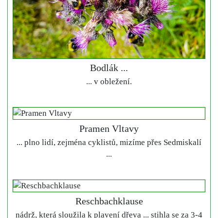
Bodlák ...
... v obležení.
Pramen Vltavy
... plno lidí, zejména cyklistů, mizíme přes Sedmiskalí
...
Reschbachklause
nádrž, která sloužila k plavení dřeva ... stihla se za 3-4