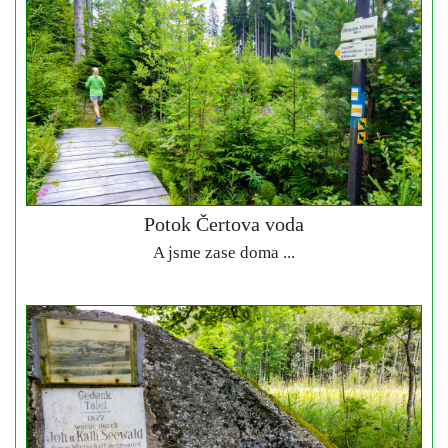
Potok Čertova voda
A jsme zase doma ...