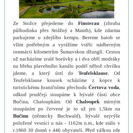
Ze Stožce přejedeme do
Finsterau
(zhruba
půlhodinka přes Strážný a Mauth), kde zdarma
parkujeme u zdejšího kempu. Bereme batoh se
vším potřebným a vyrážíme vstříc nádherným
osmnácti kilometrům Šumavskou džunglí. Cestou
už nacházíme zralé borůvky a i dva obří modráky
na břehu plavebního kanálu podél něhož chvilku
jdeme, a který ústí do
Teufelsklause
. Od
Teufelsklause kousek scházíme z kopce k
turistickému hraničnímu přechodu
Čertova voda
,
odkud prudčeji stoupáme k bývalé části obce
Bučina, Chaloupkám. Od
Chaloupek
mírným
stoupáním po červené je to už jen 1,5km na
Bučinu
(německy Buchwald), bývalé nejvýše
položené vesnici u nás - 1162m n.m., kde stálo v
r.1860 30 domů s 446 obyvateli. Před válkou zde